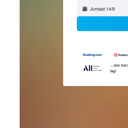
Jumaat 14/8
...dan ba
lagi