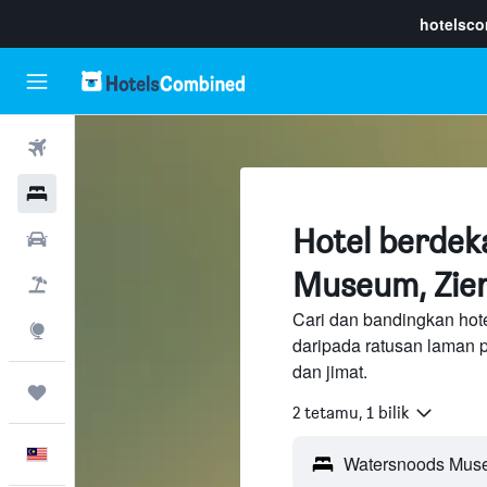
hotelsc
Penerbangan
Hotel
Hotel berde
Sewaan Kereta
Museum, Zier
Pakej
Cari dan bandingkan ho
Eksplorasi
daripada ratusan laman 
dan jimat.
Perjalanan
2 tetamu, 1 bilik
Melayu