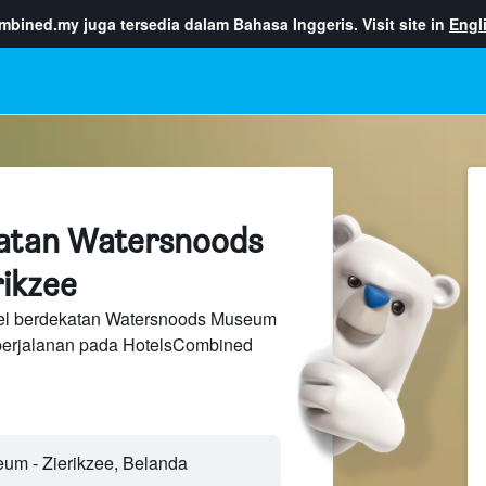
ombined.my
juga tersedia dalam Bahasa Inggeris. Visit site in
Engl
katan Watersnoods
ikzee
tel berdekatan Watersnoods Museum
perjalanan pada HotelsCombined