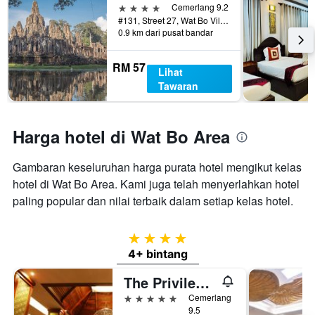
purata
4 bintang
Cemerlang 9.2
bilik
#131, Street 27, Wat Bo Village, Siem Reap, Kemboja
0.9 km dari pusat bandar
RM 57
Lihat
Tawaran
Harga hotel di Wat Bo Area
Gambaran keseluruhan harga purata hotel mengikut kelas
hotel di Wat Bo Area. Kami juga telah menyerlahkan hotel
paling popular dan nilai terbaik dalam setiap kelas hotel.
4 bintang
4+ bintang
The Privilege Floor By Borei Angkor
5 bintang
Cemerlang
9.5