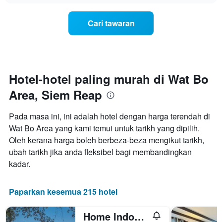
hotel
berubah
mengikut
menjelang
Cari tawaran
bintang.
tarikh
Carta
menginap
mempunyai
Carta
1
mempunyai
paksi
1
Y
paksi
Hotel-hotel paling murah di Wat Bo
yang
X
memaparkan
Area, Siem Reap
yang
harga
memaparkan
purata
bilangan
Pada masa ini, ini adalah hotel dengan harga terendah di
bilik
hari
hujung
Wat Bo Area yang kami temui untuk tarikh yang dipilih.
sebelum
minggu
Oleh kerana harga boleh berbeza-beza mengikut tarikh,
penginapan
ini
Carta
ubah tarikh jika anda fleksibel bagi membandingkan
yang
mempunyai
kadar.
ditemui
1
dalam
paksi
3
Y
Paparkan kesemua 215 hotel
hari
yang
lalu
memaparkan
Home Indochine d'Angkor Hotel
harga