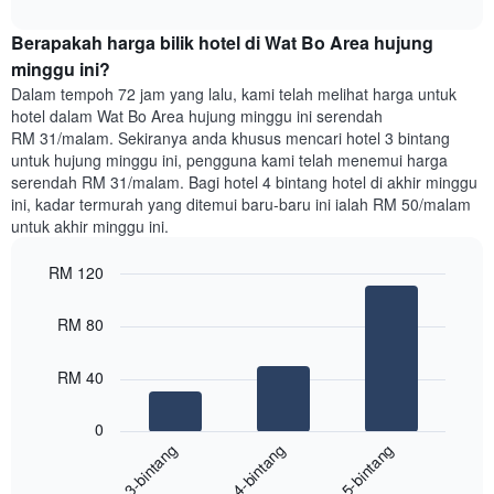
satu
interactive
Y
bilik
chart
yang
Berapakah harga bilik hotel di Wat Bo Area hujung
malam
memaparkan
ini
minggu ini?
purata
yang
Dalam tempoh 72 jam yang lalu, kami telah melihat harga untuk
harga
ditemui
hotel dalam Wat Bo Area hujung minggu ini serendah
bilik
dalam
RM 31/malam. Sekiranya anda khusus mencari hotel 3 bintang
3
untuk hujung minggu ini, pengguna kami telah menemui harga
hari
serendah RM 31/malam. Bagi hotel 4 bintang hotel di akhir minggu
lalu
ini, kadar termurah yang ditemui baru-baru ini ialah RM 50/malam
yang
untuk akhir minggu ini.
diagregatkan
mengikut
RM 120
penarafan
bintang
Bar
Chart
Carta
graphic.
chart
RM 80
with
mempunyai
3
1
bars.
RM 40
paksi
X
Carta
yang
0
berikut
menunjukkan
4-bintang
5-bintang
3-bintang
memaparkan
kategori
purata
hotel
End