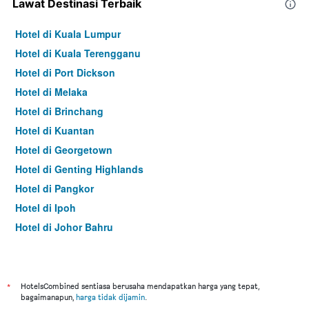
Lawat Destinasi Terbaik
Hotel di Kuala Lumpur
Hotel di Kuala Terengganu
Hotel di Port Dickson
Hotel di Melaka
Hotel di Brinchang
Hotel di Kuantan
Hotel di Georgetown
Hotel di Genting Highlands
Hotel di Pangkor
Hotel di Ipoh
Hotel di Johor Bahru
Hotel di Hat Yai
Hotel di Kota Kinabalu
Hotel di Kuching
*
HotelsCombined sentiasa berusaha mendapatkan harga yang tepat,
bagaimanapun,
harga tidak dijamin
.
Hotel di Tokyo