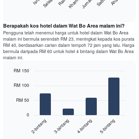
Rabu
Khamis
Jumaat
Sabtu
Ahad
Isnin
Selasa
Carta
paksi
berikut
End
Y
of
memaparkan
yang
interactive
harga
chart
memaparkan
purata
Berapakah kos hotel dalam Wat Bo Area malam ini?
harga
bilik
Pengguna telah menemui harga untuk hotel dalam Wat Bo Area
purata
setiap
bilik
malam ini bermula serendah RM 23, meningkat kepada kos purata
hari
RM 40, berdasarkan carian dalam tempoh 72 jam yang lalu. Harga
dalam
bermula daripada RM 60 untuk hotel 4 bintang dalam Wat Bo Area
seminggu
malam ini.
Carta
mempunyai
RM 150
1
paksi
Bar
Chart
graphic.
chart
X
RM 100
with
yang
4
memaparkan
bars.
RM 50
hari
dalam
Carta
seminggu.
0
berikut
Carta
2-bintang
3-bintang
4-bintang
5-bintang
memaparkan
mempunyai
harga
1
End
purata
paksi
of