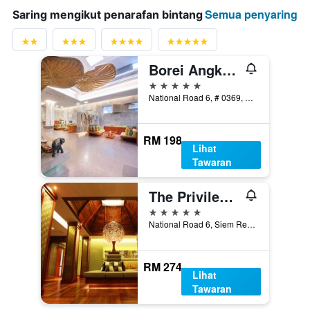
Semua penyaring
Saring mengikut penarafan bintang
Borei Angkor Resort & Spa
5 bintang
National Road 6, # 0369, Banteay Chas, Siem Reap, Kemboja
RM 198
Lihat
Tawaran
The Privilege Floor By Borei Angkor
5 bintang
National Road 6, Siem Reap Central Area, Banteay Chas, Slorkram, Siem Reap, Kemboja
RM 274
Lihat
Tawaran