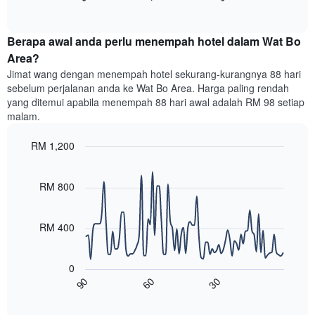
harga
mengikut
of
bilik
interactive
bintang.
hujung
chart
Carta
Berapa awal anda perlu menempah hotel dalam Wat Bo
minggu
mempunyai
ini
Area?
1
yang
paksi
Jimat wang dengan menempah hotel sekurang-kurangnya 88 hari
ditemui
Y
sebelum perjalanan anda ke Wat Bo Area. Harga paling rendah
dalam
yang
yang ditemui apabila menempah 88 hari awal adalah RM 98 setiap
3
memaparkan
malam.
hari
harga
lalu
purata
RM 1,200
yang
bilik
diagregatkan
Line
Chart
malam
graphic.
chart
mengikut
ini
with
RM 800
penarafan
yang
90
bintang
ditemui
data
Carta
points.
dalam
RM 400
mempunyai
3
1
Carta
hari
paksi
berikut
lalu
0
X
menunjukkan
60
30
90
yang
bagaimana
End
memaparkan
of
harga
interactive
kategori
bilik
chart