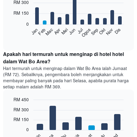
RM 300
graphic.
chart
with
RM 150
12
bars.
0
Feb
Mei
Ogos
Nov
Mac
Jun
Sep
Dis
Jan
Apr
Jul
Okt
Carta
berikut
End
of
memaparkan
interactive
harga
chart
purata
Apakah hari termurah untuk menginap di hotel hotel
bilik
dalam Wat Bo Area?
setiap
Hari termurah untuk menginap dalam Wat Bo Area ialah Jumaat
bulan
(RM 72). Sebaliknya, pengembara boleh menjangkakan untuk
Carta
membayar paling banyak pada hari Selasa, apabila purata harga
mempunyai
setiap malam adalah RM 369.
1
paksi
RM 450
X
yang
Bar
Chart
RM 300
memaparkan
graphic.
chart
with
bulan.
RM 150
7
Carta
bars.
mempunyai
0
1