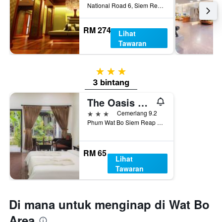
National Road 6, Siem Reap Central Area, Banteay Chas, Slorkram, Siem Reap, Kemboja
RM 274
Lihat
Tawaran
3 bintang
3 bintang
The Oasis Harbor
3 bintang
Cemerlang 9.2
Phum Wat Bo Siem Reap 932226 KH, Siem Reap, Kemboja
RM 65
Lihat
Tawaran
Di mana untuk menginap di Wat Bo
Area