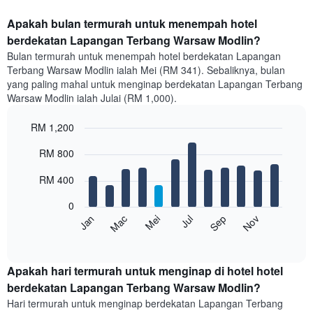
Apakah bulan termurah untuk menempah hotel
berdekatan Lapangan Terbang Warsaw Modlin?
Bulan termurah untuk menempah hotel berdekatan Lapangan
Terbang Warsaw Modlin ialah Mei (RM 341). Sebaliknya, bulan
yang paling mahal untuk menginap berdekatan Lapangan Terbang
Warsaw Modlin ialah Julai (RM 1,000).
RM 1,200
Bar
Chart
RM 800
graphic.
chart
with
12
RM 400
bars.
0
Carta
Mei
Nov
Mac
Sep
Jul
Jan
berikut
End
of
memaparkan
interactive
harga
chart
purata
Apakah hari termurah untuk menginap di hotel hotel
bilik
berdekatan Lapangan Terbang Warsaw Modlin?
setiap
Hari termurah untuk menginap berdekatan Lapangan Terbang
bulan