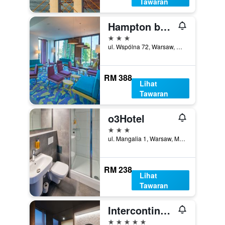
Tawaran
Hampton by Hilton Warsaw City Centre
3 bintang
ul. Wspólna 72, Warsaw, Mazowieckie, Poland
RM 388
Lihat
Tawaran
o3Hotel
3 bintang
ul. Mangalia 1, Warsaw, Mazowieckie, Poland
RM 238
Lihat
Tawaran
Intercontinental Hotels Warsaw By IHG
5 bintang