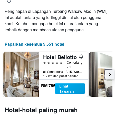
bilangan
hari
Penginapan di Lapangan Terbang Warsaw Modlin (WMI)
sebelum
ini adalah antara yang tertinggi dinilai oleh pengguna
penginapan
Carta
kami. Ketahui mengapa hotel ini ditaraf antara yang
mempunyai
terbaik dengan membaca ulasan pengguna.
1
paksi
Y
Paparkan kesemua 9,551 hotel
yang
memaparkan
Hotel Bellotto
harga
purata
5 bintang
Cemerlang
bilik
9.1
ul. Senatorska 13/15, Warsaw, Mazowieckie, Poland
1.7 km dari pusat bandar
RM 785
Lihat
Tawaran
Hotel-hotel paling murah