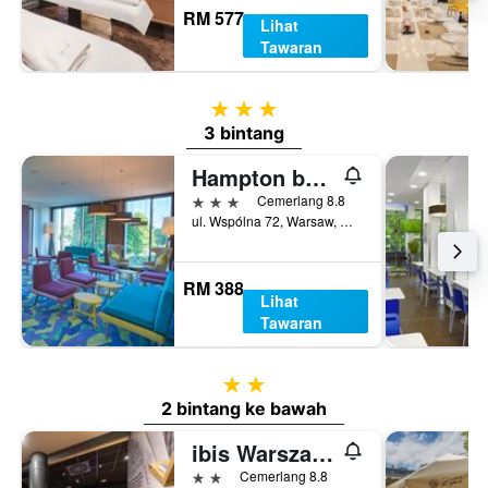
RM 577
Lihat
Tawaran
3 bintang
3 bintang
Hampton by Hilton Warsaw City Centre
3 bintang
Cemerlang 8.8
ul. Wspólna 72, Warsaw, Mazowieckie, Poland
RM 388
Lihat
Tawaran
2 bintang
2 bintang ke bawah
ibis Warszawa Centrum
2 bintang
Cemerlang 8.8