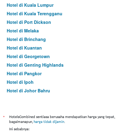
Hotel di Kuala Lumpur
Hotel di Kuala Terengganu
Hotel di Port Dickson
Hotel di Melaka
Hotel di Brinchang
Hotel di Kuantan
Hotel di Georgetown
Hotel di Genting Highlands
Hotel di Pangkor
Hotel di Ipoh
Hotel di Johor Bahru
Hotel di Hat Yai
Hotel di Kota Kinabalu
Hotel di Kuching
*
HotelsCombined sentiasa berusaha mendapatkan harga yang tepat,
bagaimanapun,
harga tidak dijamin
.
Hotel di Tokyo
Ini sebabnya:
Hotel di Batu Feringgi