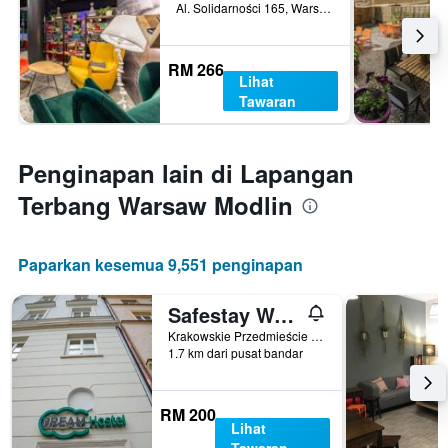
Al. Solidarności 165, Warsaw, Mazowieckie, Poland
RM 266
Lihat
Tawaran
Penginapan lain di Lapangan
Terbang Warsaw Modlin
Paparkan kesemua 9,551 penginapan
Safestay Warsaw Old Town
Krakowskie Przedmieście 55, Warsaw, Mazowieckie, Poland
1.7 km dari pusat bandar
RM 200
Lihat