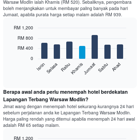
Warsaw Modlin ialah Khamis (RM 520). Sebaliknya, pengembara
Carta
boleh menjangkakan untuk membayar paling banyak pada hari
mempunyai
Jumaat, apabila purata harga setiap malam adalah RM 939.
1
paksi
RM 1,200
X
yang
Bar
Chart
RM 800
memaparkan
graphic.
chart
with
bulan.
RM 400
7
Carta
bars.
mempunyai
0
1
Sabtu
Khamis
Selasa
Ahad
Jumaat
Rabu
Isnin
Carta
paksi
berikut
End
Y
of
memaparkan
yang
interactive
harga
chart
memaparkan
purata
Berapa awal anda perlu menempah hotel berdekatan
harga
bilik
Lapangan Terbang Warsaw Modlin?
purata
setiap
bilik
Jimat wang dengan menempah hotel sekurang-kurangnya 24 hari
hari
sebelum perjalanan anda ke Lapangan Terbang Warsaw Modlin.
dalam
Harga paling rendah yang ditemui apabila menempah 24 hari awal
seminggu
adalah RM 65 setiap malam.
Carta
mempunyai
RM 1,200
1