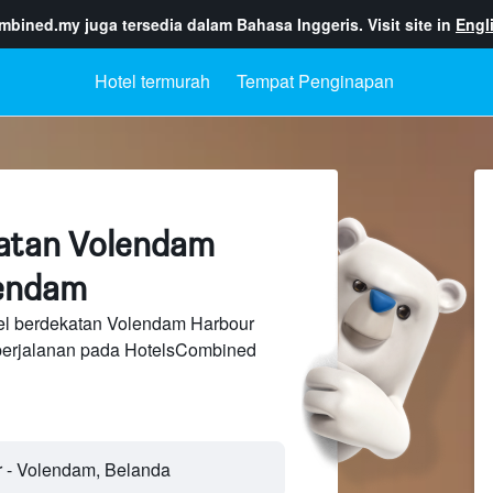
ombined.my
juga tersedia dalam Bahasa Inggeris. Visit site in
Engl
Hotel termurah
Tempat Penginapan
katan Volendam
lendam
el berdekatan Volendam Harbour
perjalanan pada HotelsCombined