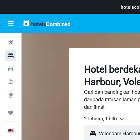
hotelsc
Penerbangan
Hotel
Hotel berde
Sewaan Kereta
Harbour, Vo
Pakej
Cari dan bandingkan hot
Eksplorasi
daripada ratusan laman 
dan jimat.
Perjalanan
2 tetamu, 1 bilik
Melayu