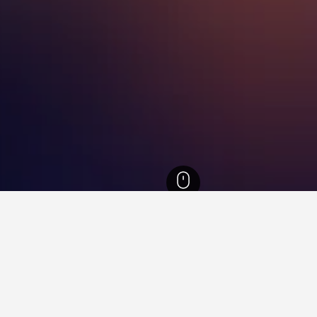
Holland
9,853
Volendam
41
Volendam Harbour
ling murah berdekatan Volend