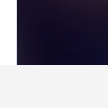
Laman Utama
Belanda
37,124
North 
Hotel-hotel pa