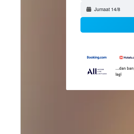
Jumaat 14/8
...dan ba
lagi