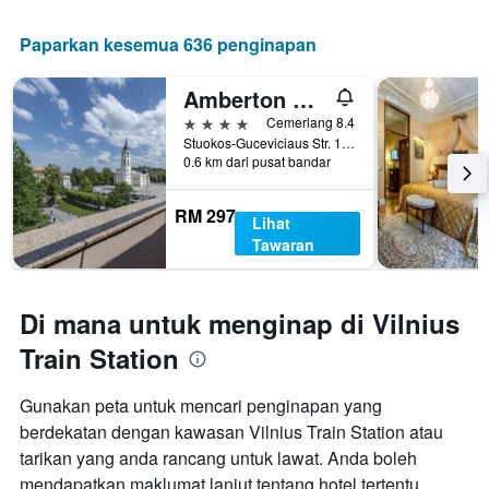
Paparkan kesemua 636 penginapan
Amberton Cathedral Square Hotel Vilnius
4 bintang
Cemerlang 8.4
Stuokos-Guceviciaus Str. 1, Vilnius, Lithuania
0.6 km dari pusat bandar
RM 297
Lihat
Tawaran
Di mana untuk menginap di Vilnius
Train Station
Gunakan peta untuk mencari penginapan yang
berdekatan dengan kawasan Vilnius Train Station atau
tarikan yang anda rancang untuk lawat. Anda boleh
mendapatkan maklumat lanjut tentang hotel tertentu