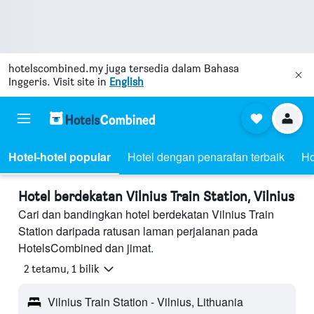
hotelscombined.my
juga tersedia dalam Bahasa
Inggeris. Visit site in
English
Hotel-hotel popular
Hotel dengan penarafan terbaik
Ho
Hotel berdekatan Vilnius Train Station, Vilnius
Cari dan bandingkan hotel berdekatan Vilnius Train
Station daripada ratusan laman perjalanan pada
HotelsCombined dan jimat.
2 tetamu, 1 bilik
Vilnius Train Station - Vilnius, Lithuania