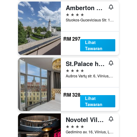
Amberton Cathedral Square Hotel Vilnius
4 bintang
Stuokos-Guceviciaus Str. 1, Vilnius, Lithuania
RM 297
Lihat
Tawaran
St.Palace hotel
4 bintang
Aušros Vartų str. 6, Vilnius, Lithuania
RM 328
Lihat
Tawaran
Novotel Vilnius Centre
4 bintang
Gedimino av. 16, Vilnius, Lithuania