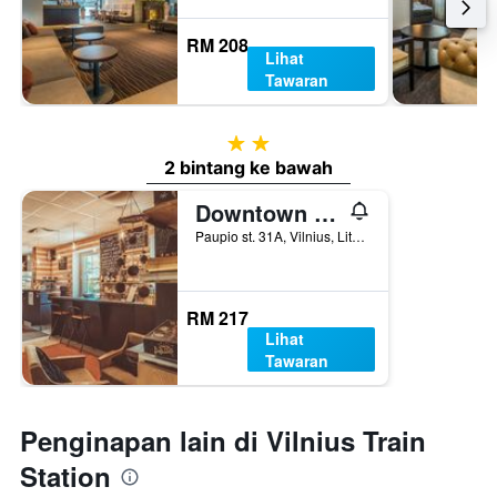
RM 208
Lihat
Tawaran
2 bintang
2 bintang ke bawah
Downtown Forest Hostel & Camping
Paupio st. 31A, Vilnius, Lithuania
RM 217
Lihat
Tawaran
Penginapan lain di Vilnius Train
Station