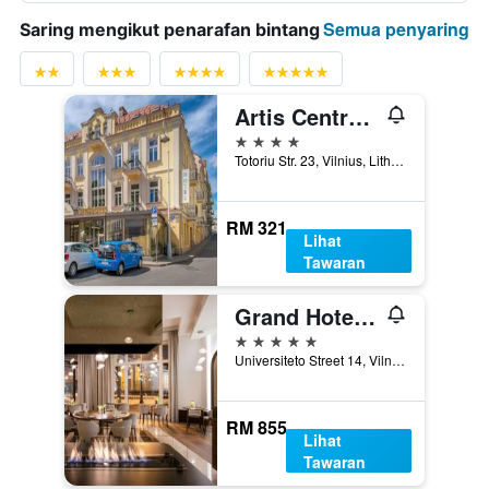
Semua penyaring
Saring mengikut penarafan bintang
Artis Centrum Hotels
4 bintang
Totoriu Str. 23, Vilnius, Lithuania
RM 321
Lihat
Tawaran
Grand Hotel Vilnius, Curio Collection by Hilton
5 bintang
Universiteto Street 14, Vilnius, Lithuania
RM 855
Lihat
Tawaran