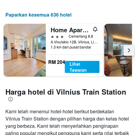
Paparkan kesemua 636 hotel
Home Apart-Hotel Vilnius
3 bintang
Cemerlang 8.8
A.Vivulskio 12B, Vilnius, Lithuania
1.3 km dari pusat bandar
RM 204
Lihat
Tawaran
Harga hotel di Vilnius Train Station
Kami telah menemui hotel-hotel berikut berdekatan
Vilnius Train Station dengan pilihan harga dan kelas hotel
yang berbeza. Kami telah menyerlahkan penginapan
paling popular mengikut pengguna kami serta nilai terbaik