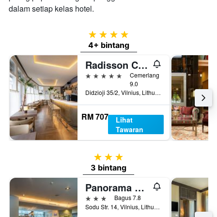
dalam setiap kelas hotel.
4 bintang
4+ bintang
Radisson Collection Astorija Hotel, Vilnius
5 bintang
Cemerlang
9.0
Didzioji 35/2, Vilnius, Lithuania
RM 707
Lihat
Tawaran
3 bintang
3 bintang
Panorama Hotel
3 bintang
Bagus 7.8
Sodu Str. 14, Vilnius, Lithuania