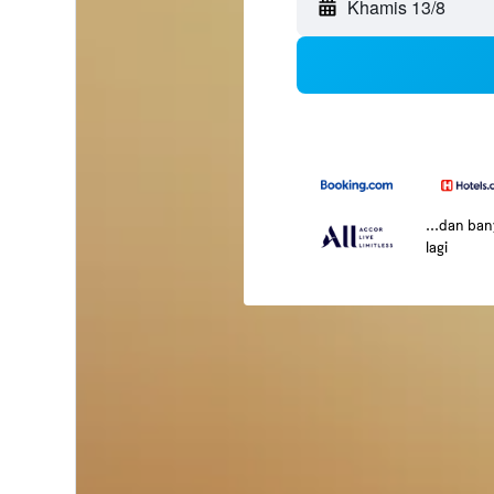
Khamis 13/8
...dan ba
lagi