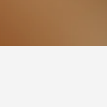
 Mall, Doha
 temui berdekatan Villagio Mall. Harga
imbas lebih banyak pilihan jika anda