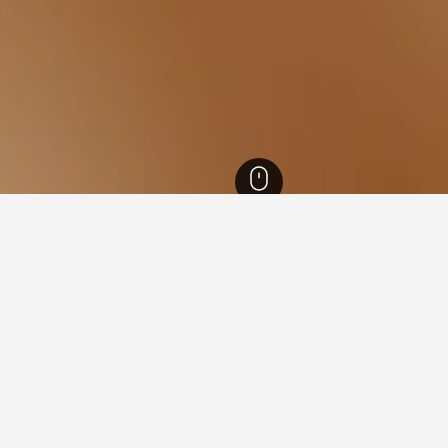
Villagio Mall
ing murah berdekatan Villagio
nawarkan kadar setiap malam yang terendah daripada yang kami
ikh yang dipilih, jadi gunakan ruangan carian untuk menyemak 