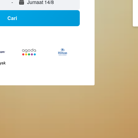
-
Jumaat 14/8
Cari
nyak