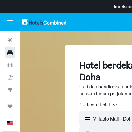
hotelsc
Penerbangan
Hotel
Hotel berdeka
Sewaan Kereta
Doha
Pakej
Cari dan bandingkan hote
Eksplorasi
ratusan laman perjalana
2 tetamu, 1 bilik
Perjalanan
Melayu