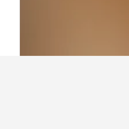
Laman Utama
Qatar
419
Doha
374
Hotel-hotel pal
Pada masa ini, hotel-hotel ini me
boleh berbeza bergantung pada tar