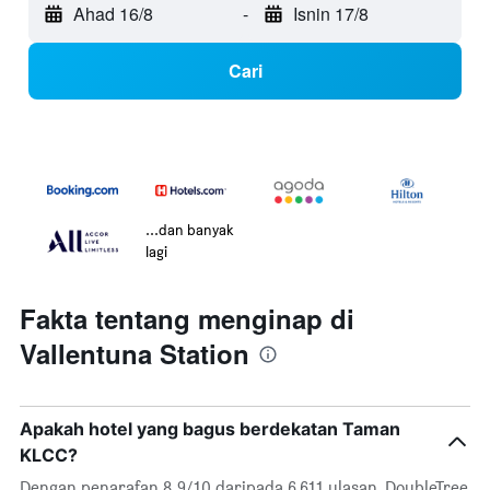
Ahad 16/8
-
Isnin 17/8
Cari
...dan banyak
lagi
Fakta tentang menginap di
Vallentuna Station
Apakah hotel yang bagus berdekatan Taman
KLCC?
Dengan penarafan 8.9/10 daripada 6,611 ulasan, DoubleTree