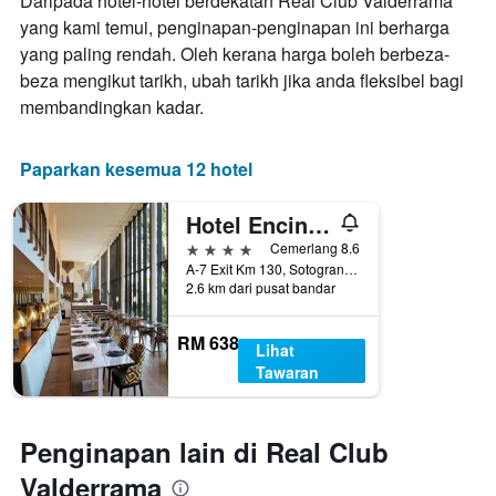
Daripada hotel-hotel berdekatan Real Club Valderrama
yang kami temui, penginapan-penginapan ini berharga
yang paling rendah. Oleh kerana harga boleh berbeza-
beza mengikut tarikh, ubah tarikh jika anda fleksibel bagi
membandingkan kadar.
Paparkan kesemua 12 hotel
Hotel Encinar de Sotogrande
4 bintang
Cemerlang 8.6
A-7 Exit Km 130, Sotogrande, Andalusia, Sepanyol
2.6 km dari pusat bandar
RM 638
Lihat
Tawaran
Penginapan lain di Real Club
Valderrama