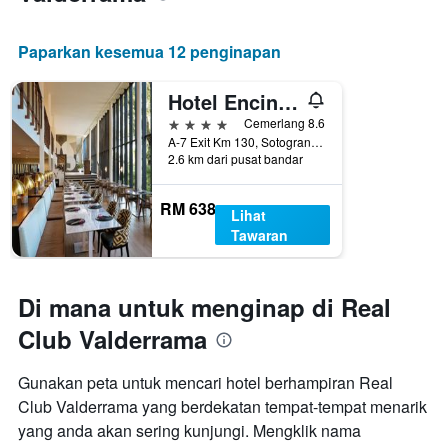
Paparkan kesemua 12 penginapan
Hotel Encinar de Sotogrande
4 bintang
Cemerlang 8.6
A-7 Exit Km 130, Sotogrande, Andalusia, Sepanyol
2.6 km dari pusat bandar
RM 638
Lihat
Tawaran
Di mana untuk menginap di Real
Club Valderrama
Gunakan peta untuk mencari hotel berhampiran Real
Club Valderrama yang berdekatan tempat-tempat menarik
yang anda akan sering kunjungi. Mengklik nama