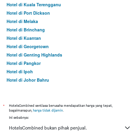
Hotel di Kuala Terengganu
Hotel di Port Dickson
Hotel di Melaka
Hotel di Brinchang
Hotel di Kuantan
Hotel di Georgetown
Hotel di Genting Highlands
Hotel di Pangkor
Hotel di Ipoh
Hotel di Johor Bahru
Hotel di Hat Yai
Hotel di Kota Kinabalu
Hotel di Kuching
*
HotelsCombined sentiasa berusaha mendapatkan harga yang tepat,
bagaimanapun,
harga tidak dijamin
.
Hotel di Tokyo
Ini sebabnya:
Hotel di Batu Feringgi
HotelsCombined bukan pihak penjual.
Hotel di Bangkok