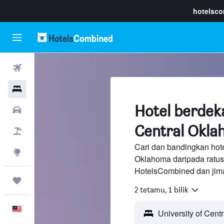
hotelsc
Penerbangan
Hotel
Hotel berdeka
Sewaan Kereta
Central Okl
Pakej
Cari dan bandingkan hote
Eksplorasi
Oklahoma daripada ratus
HotelsCombined dan jima
Perjalanan
2 tetamu, 1 bilik
Melayu