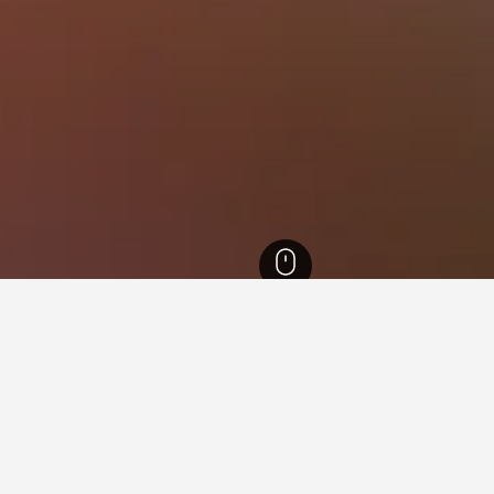
Oklahoma
9,029
Edmond
154
University of Central Oklahoma
ing murah berdekatan Universi