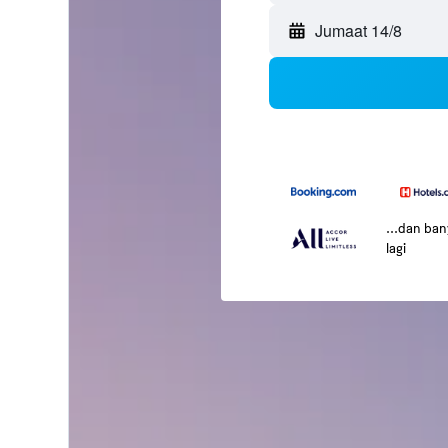
Jumaat 14/8
...dan ba
lagi