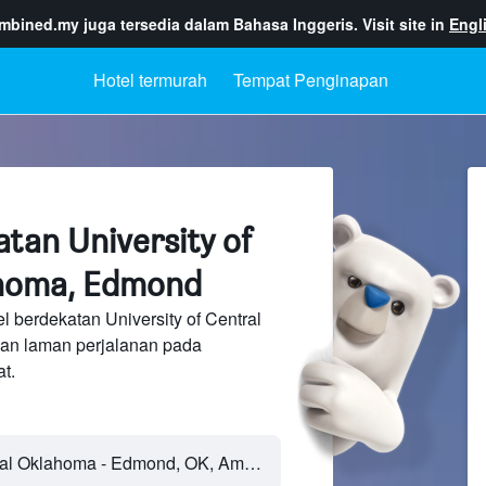
ombined.my
juga tersedia dalam Bahasa Inggeris. Visit site in
Engl
Hotel termurah
Tempat Penginapan
tan University of
ahoma, Edmond
l berdekatan University of Central
an laman perjalanan pada
t.