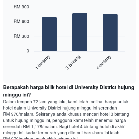
1
paksi
RM 900
X
Bar
Chart
yang
graphic.
chart
RM 600
with
memaparkan
3
hari
bars.
dalam
RM 300
seminggu.
Carta
Carta
0
berikut
mempunyai
3-bintang
4-bintang
1-bintang
memaparkan
1
harga
paksi
End
purata
Y
of
satu
yang
interactive
bilik
chart
memaparkan
Berapakah harga bilik hotel di University District hujung
malam
purata
ini
minggu ini?
harga
yang
bilik
Dalam tempoh 72 jam yang lalu, kami telah melihat harga untuk
ditemui
hotel dalam University District hujung minggu ini serendah
dalam
RM 970/malam. Sekiranya anda khusus mencari hotel 3 bintang
3
untuk hujung minggu ini, pengguna kami telah menemui harga
hari
serendah RM 1,178/malam. Bagi hotel 4 bintang hotel di akhir
lalu
minggu ini, kadar termurah yang ditemui baru-baru ini ialah
yang
RM 970/malam untuk akhir minggu ini.