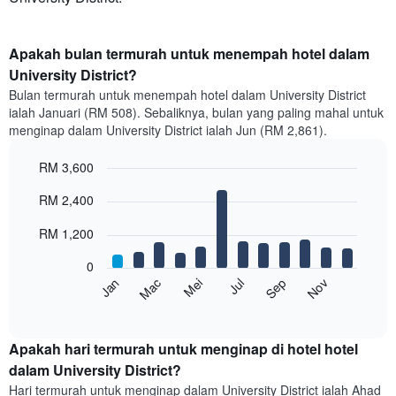
Apakah bulan termurah untuk menempah hotel dalam
University District?
Bulan termurah untuk menempah hotel dalam University District
ialah Januari (RM 508). Sebaliknya, bulan yang paling mahal untuk
menginap dalam University District ialah Jun (RM 2,861).
RM 3,600
Bar
Chart
RM 2,400
graphic.
chart
with
12
RM 1,200
bars.
0
Carta
Mei
Nov
Mac
Sep
Jan
Jul
berikut
End
of
memaparkan
interactive
harga
chart
purata
Apakah hari termurah untuk menginap di hotel hotel
bilik
dalam University District?
setiap
Hari termurah untuk menginap dalam University District ialah Ahad