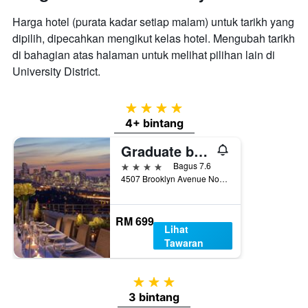
Harga hotel (purata kadar setiap malam) untuk tarikh yang
dipilih, dipecahkan mengikut kelas hotel. Mengubah tarikh
di bahagian atas halaman untuk melihat pilihan lain di
University District.
4 bintang
4+ bintang
Graduate by Hilton Seattle
4 bintang
Bagus 7.6
4507 Brooklyn Avenue Northeast, Seattle, WA, Amerika Syarikat
RM 699
Lihat
Tawaran
3 bintang
3 bintang