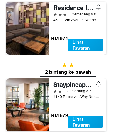
Residence Inn by Marriott Seattle University District
3 bintang
Cemerlang 9.0
4501 12th Avenue Northeast, Seattle, WA, Amerika Syarikat
RM 974
Lihat
Tawaran
2 bintang
2 bintang ke bawah
Staypineapple, University Inn, University District Seattle
2 bintang
Cemerlang 8.7
4140 Roosevelt Way Northeast, Seattle, WA, Amerika Syarikat
RM 679
Lihat
Tawaran