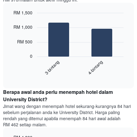
diagregatkan
mengikut
RM 1,500
penarafan
bintang
Bar
Chart
Carta
graphic.
chart
RM 1,000
with
mempunyai
2
1
bars.
RM 500
paksi
X
Carta
yang
0
berikut
menunjukkan
3-bintang
4-bintang
memaparkan
kategori
purata
hotel
End
harga
mengikut
of
bilik
interactive
bintang.
hujung
chart
Carta
Berapa awal anda perlu menempah hotel dalam
minggu
mempunyai
ini
University District?
1
yang
paksi
Jimat wang dengan menempah hotel sekurang-kurangnya 84 hari
ditemui
Y
sebelum perjalanan anda ke University District. Harga paling
dalam
yang
rendah yang ditemui apabila menempah 84 hari awal adalah
3
memaparkan
RM 462 setiap malam.
hari
harga
lalu
purata