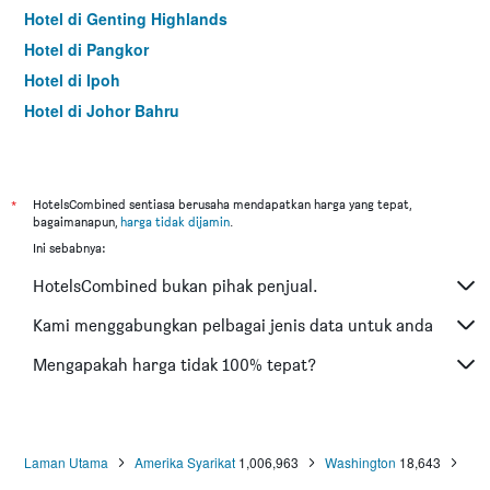
Hotel di Genting Highlands
Hotel di Pangkor
Hotel di Ipoh
Hotel di Johor Bahru
Hotel di Hat Yai
Hotel di Kota Kinabalu
Hotel di Kuching
*
HotelsCombined sentiasa berusaha mendapatkan harga yang tepat,
bagaimanapun,
harga tidak dijamin
.
Hotel di Tokyo
Ini sebabnya:
Hotel di Batu Feringgi
HotelsCombined bukan pihak penjual.
Hotel di Bangkok
Hotel di Putrajaya
Kami menggabungkan pelbagai jenis data untuk anda
Hotel di Shah Alam
Mengapakah harga tidak 100% tepat?
Hotel di Kota Bharu
Hotel di Mersing
Hotel di Taiping
Laman Utama
Amerika Syarikat
1,006,963
Washington
18,643
Hotel di Lumut