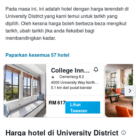
purata
bilangan
Pada masa ini, ini adalah hotel dengan harga terendah di
bilik
hari
hujung
University District yang kami temui untuk tarikh yang
sebelum
minggu
dipilih. Oleh kerana harga boleh berbeza-beza mengikut
penginapan
ini
Carta
tarikh, ubah tarikh jika anda fleksibel bagi
yang
mempunyai
membandingkan kadar.
ditemui
1
dalam
paksi
3
Y
Paparkan kesemua 57 hotel
hari
yang
lalu
memaparkan
College Inn Hotel
harga
purata
1 bintang
Cemerlang 8.2
bilik
4000 University Way Northeast, Seattle, WA, Amerika Syarikat
5.1 km dari pusat bandar
RM 617
Lihat
Tawaran
Harga hotel di University District