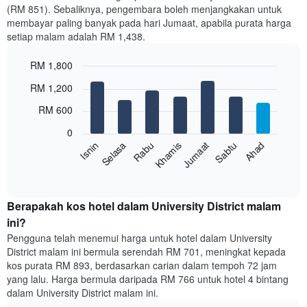
bulan
(RM 851). Sebaliknya, pengembara boleh menjangkakan untuk
Carta
membayar paling banyak pada hari Jumaat, apabila purata harga
mempunyai
setiap malam adalah RM 1,438.
1
paksi
RM 1,800
X
yang
Bar
Chart
RM 1,200
memaparkan
graphic.
chart
with
bulan.
RM 600
7
Carta
bars.
mempunyai
0
1
Sabtu
Khamis
Selasa
Ahad
Jumaat
Rabu
Isnin
Carta
paksi
berikut
End
Y
of
memaparkan
yang
interactive
harga
chart
memaparkan
purata
Berapakah kos hotel dalam University District malam
harga
bilik
ini?
purata
setiap
bilik
Pengguna telah menemui harga untuk hotel dalam University
hari
District malam ini bermula serendah RM 701, meningkat kepada
dalam
kos purata RM 893, berdasarkan carian dalam tempoh 72 jam
seminggu
yang lalu. Harga bermula daripada RM 766 untuk hotel 4 bintang
Carta
dalam University District malam ini.
mempunyai