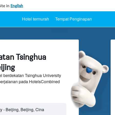
ite in
English
Hotel termurah
Tempat Penginapan
atan Tsinghua
ijing
l berdekatan Tsinghua University
perjalanan pada HotelsCombined
 - Beijing, Beijing, Cina