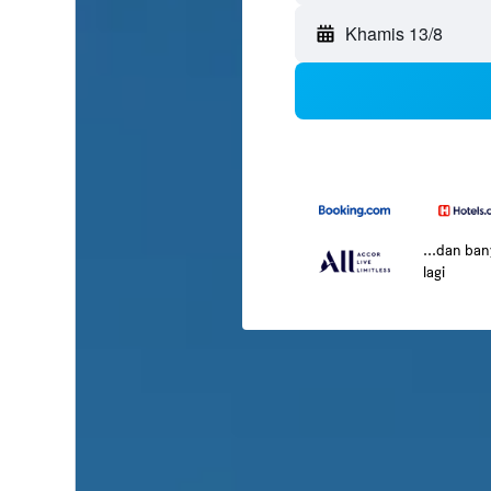
Khamis 13/8
...dan ba
lagi