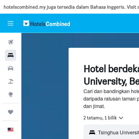
hotelscombined.my
juga tersedia dalam Bahasa Inggeris. Visit s
Penerbangan
Hotel
Hotel berdek
Sewaan Kereta
University, Be
Pakej
Cari dan bandingkan hote
Eksplorasi
daripada ratusan laman 
dan jimat.
Perjalanan
2 tetamu, 1 bilik
Melayu
Tsinghua University