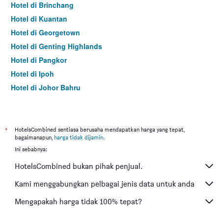
Hotel di Brinchang
Hotel di Kuantan
Hotel di Georgetown
Hotel di Genting Highlands
Hotel di Pangkor
Hotel di Ipoh
Hotel di Johor Bahru
Hotel di Hat Yai
Hotel di Kota Kinabalu
Hotel di Kuching
*
HotelsCombined sentiasa berusaha mendapatkan harga yang tepat,
bagaimanapun,
harga tidak dijamin
.
Hotel di Tokyo
Ini sebabnya:
Hotel di Batu Feringgi
HotelsCombined bukan pihak penjual.
Hotel di Bangkok
Hotel di Putrajaya
Kami menggabungkan pelbagai jenis data untuk anda
Hotel di Shah Alam
Mengapakah harga tidak 100% tepat?
Hotel di Kota Bharu