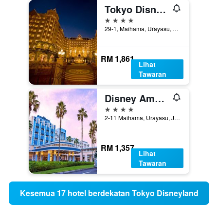
Tokyo Disneyland (R) Hotel
4 bintang
29-1, Maihama, Urayasu, Jepun
RM 1,861
Lihat
Tawaran
Disney Ambassador Hotel
4 bintang
2-11 Maihama, Urayasu, Jepun
RM 1,357
Lihat
Tawaran
Kesemua 17 hotel berdekatan Tokyo Disneyland