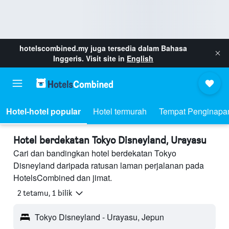
hotelscombined.my
juga tersedia dalam Bahasa
Inggeris. Visit site in
English
Hotel-hotel popular
Hotel termurah
Tempat Penginapa
Hotel berdekatan Tokyo Disneyland, Urayasu
Cari dan bandingkan hotel berdekatan Tokyo
Disneyland daripada ratusan laman perjalanan pada
HotelsCombined dan jimat.
2 tetamu, 1 bilik
Tokyo Disneyland - Urayasu, Jepun