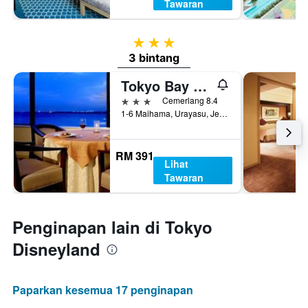
Tawaran
3 bintang
3 bintang
Tokyo Bay Maihama Hotel First Resort
3 bintang
Cemerlang 8.4
1-6 Maihama, Urayasu, Jepun
RM 391
Lihat
Tawaran
Penginapan lain di Tokyo
Disneyland
Paparkan kesemua 17 penginapan