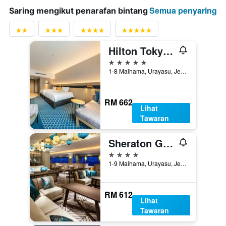
Semua penyaring
Saring mengikut penarafan bintang
Hilton Tokyo Bay
5 bintang
1-8 Maihama, Urayasu, Jepun
RM 662
Lihat
Tawaran
Sheraton Grande Tokyo Bay Hotel
4 bintang
1-9 Maihama, Urayasu, Jepun
RM 612
Lihat
Tawaran