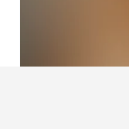
Laman Utama
Cina
243,050
Tianjin
2,
Di mana untuk m