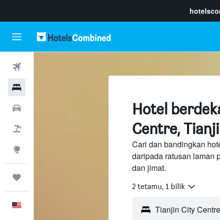
hotelsc
Penerbangan
Hotel
Hotel berdeka
Sewaan Kereta
Centre, Tianj
Pakej
Cari dan bandingkan hote
Eksplorasi
daripada ratusan laman 
dan jimat.
Perjalanan
2 tetamu, 1 bilik
Melayu