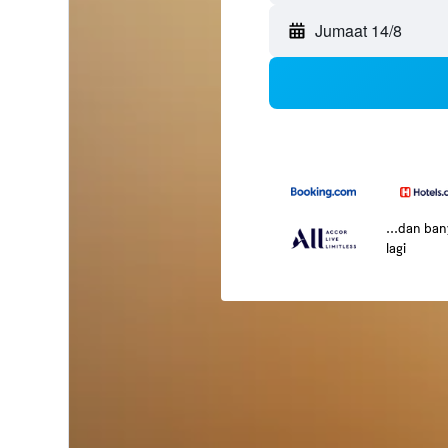
Jumaat 14/8
...dan ba
lagi