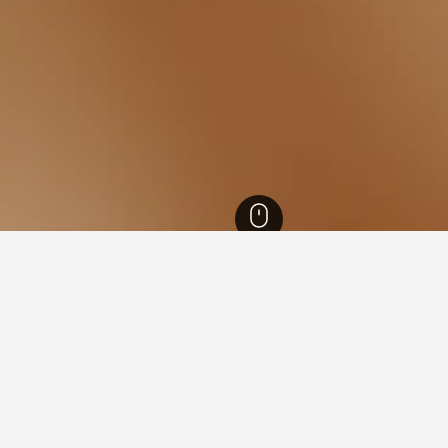
140
Tianjin City Centre
enginap di Tianjin City Cent