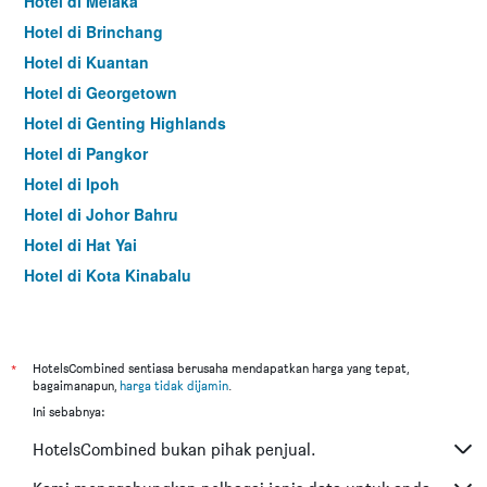
Hotel di Melaka
Hotel di Brinchang
Hotel di Kuantan
Hotel di Georgetown
Hotel di Genting Highlands
Hotel di Pangkor
Hotel di Ipoh
Hotel di Johor Bahru
Hotel di Hat Yai
Hotel di Kota Kinabalu
Hotel di Kuching
Hotel di Tokyo
Hotel di Batu Feringgi
*
HotelsCombined sentiasa berusaha mendapatkan harga yang tepat,
bagaimanapun,
harga tidak dijamin
.
Hotel di Bangkok
Ini sebabnya:
Hotel di Putrajaya
HotelsCombined bukan pihak penjual.
Hotel di Shah Alam