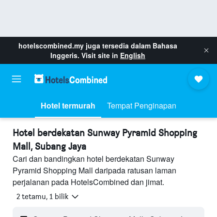
hotelscombined.my
juga tersedia dalam Bahasa
Inggeris. Visit site in
English
Hotel termurah
Tempat Penginapan
Hotel berdekatan Sunway Pyramid Shopping
Mall, Subang Jaya
Cari dan bandingkan hotel berdekatan Sunway
Pyramid Shopping Mall daripada ratusan laman
perjalanan pada HotelsCombined dan jimat.
2 tetamu, 1 bilik