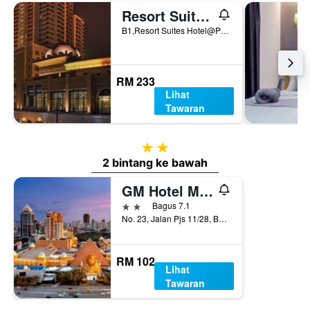
Resort Suites at Bandar Sunway
B1,Resort Suites Hotel@Pyramidtower East, Petaling Jaya, Malaysia
RM 233
Lihat
Tawaran
2 bintang
2 bintang ke bawah
GM Hotel Metro at Sunway
2 bintang
Bagus 7.1
No. 23, Jalan Pjs 11/28, Bandar Sunway Metro, Subang Jaya, Malaysia
RM 102
Lihat
Tawaran