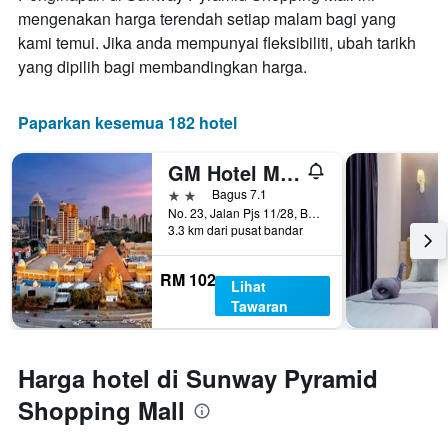
mengenakan harga terendah setiap malam bagi yang
kami temui. Jika anda mempunyai fleksibiliti, ubah tarikh
yang dipilih bagi membandingkan harga.
Paparkan kesemua 182 hotel
GM Hotel Metro at Sunway
2 bintang
Bagus 7.1
No. 23, Jalan Pjs 11/28, Bandar Sunway Metro, Subang Jaya, Malaysia
3.3 km dari pusat bandar
RM 102
Lihat
Tawaran
Harga hotel di Sunway Pyramid
Shopping Mall