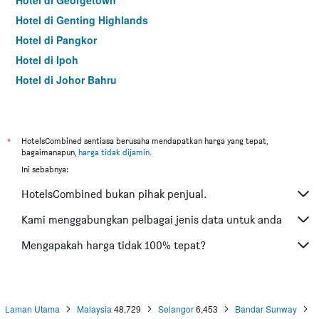
Hotel di Georgetown
Hotel di Genting Highlands
Hotel di Pangkor
Hotel di Ipoh
Hotel di Johor Bahru
Hotel di Hat Yai
Hotel di Kota Kinabalu
Hotel di Kuching
*
HotelsCombined sentiasa berusaha mendapatkan harga yang tepat,
bagaimanapun,
harga tidak dijamin
.
Hotel di Tokyo
Ini sebabnya:
Hotel di Batu Feringgi
HotelsCombined bukan pihak penjual.
Hotel di Bangkok
Hotel di Putrajaya
Kami menggabungkan pelbagai jenis data untuk anda
Hotel di Kota Bharu
Mengapakah harga tidak 100% tepat?
Hotel di Mersing
Hotel di Taiping
Hotel di Lumut
Laman Utama
Malaysia
48,729
Selangor
6,453
Bandar Sunway