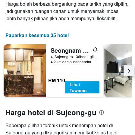
minggu
Harga boleh berbeza bergantung pada tarikh yang dipilih,
penginapan
ini
Carta
jadi gunakan ruangan carian untuk menyemak imbas
yang
mempunyai
lebih banyak pilihan jika anda mempunyai fleksibiliti.
ditemui
1
dalam
paksi
3
Y
Paparkan kesemua 35 hotel
hari
yang
lalu
memaparkan
Seongnam Mito Hotel
harga
purata
4, Sujeong-ro 136beon-gil, Sujeong-gu, Sŏngnam, Korea Selatan
bilik
4.2 km dari pusat bandar
RM 110
Lihat
Tawaran
Harga hotel di Sujeong-gu
Beberapa pilihan terbaik untuk menempah hotel di
Sujeong-gu yang dikategorikan mengikut kelas hotel.