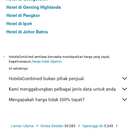
Hotel di Genting Highlands
Hotel di Pangkor
Hotel di Ipoh
Hotel di Johor Bahru
Hotel di Hat Yai
Hotel di Kota Kinabalu
Hotel di Kuching
*
HotelsCombined sentiasa berusaha mendapatkan harga yang tepat,
bagaimanapun,
harga tidak dijamin
.
Hotel di Tokyo
Ini sebabnya:
Hotel di Batu Feringgi
HotelsCombined bukan pihak penjual.
Hotel di Bangkok
Hotel di Putrajaya
Kami menggabungkan pelbagai jenis data untuk anda
Hotel di Shah Alam
Mengapakah harga tidak 100% tepat?
Hotel di Kota Bharu
Hotel di Mersing
Hotel di Taiping
Laman Utama
Korea Selatan
39,583
Gyeonggi-do
5,549
Hotel di Lumut