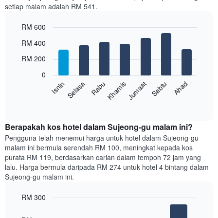
setiap malam adalah RM 541.
1
paksi
RM 600
X
yang
Bar
Chart
RM 400
memaparkan
graphic.
chart
with
bulan.
RM 200
7
Carta
bars.
mempunyai
0
1
Rabu
Khamis
Jumaat
Sabtu
Ahad
Isnin
Selasa
Carta
paksi
berikut
End
Y
of
memaparkan
yang
interactive
harga
chart
memaparkan
purata
Berapakah kos hotel dalam Sujeong-gu malam ini?
harga
bilik
Pengguna telah menemui harga untuk hotel dalam Sujeong-gu
purata
setiap
bilik
malam ini bermula serendah RM 100, meningkat kepada kos
hari
purata RM 119, berdasarkan carian dalam tempoh 72 jam yang
dalam
lalu. Harga bermula daripada RM 274 untuk hotel 4 bintang dalam
seminggu
Sujeong-gu malam ini.
Carta
mempunyai
RM 300
1
paksi
Bar
Chart
graphic.
chart
X