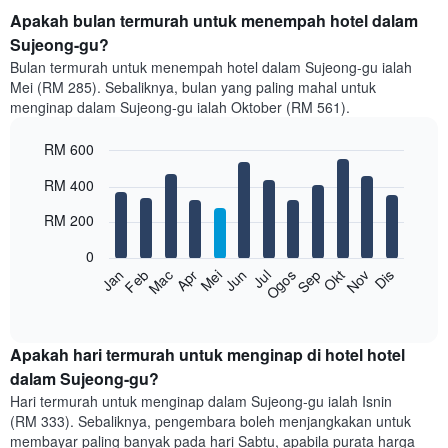
Apakah bulan termurah untuk menempah hotel dalam
Sujeong-gu?
Bulan termurah untuk menempah hotel dalam Sujeong-gu ialah
Mei (RM 285). Sebaliknya, bulan yang paling mahal untuk
menginap dalam Sujeong-gu ialah Oktober (RM 561).
RM 600
Bar
Chart
RM 400
graphic.
chart
with
RM 200
12
bars.
0
Feb
Mei
Ogos
Nov
Mac
Jun
Sep
Dis
Jan
Apr
Jul
Okt
Carta
berikut
End
of
memaparkan
interactive
harga
chart
purata
Apakah hari termurah untuk menginap di hotel hotel
bilik
dalam Sujeong-gu?
setiap
Hari termurah untuk menginap dalam Sujeong-gu ialah Isnin
bulan
(RM 333). Sebaliknya, pengembara boleh menjangkakan untuk
Carta
membayar paling banyak pada hari Sabtu, apabila purata harga
mempunyai