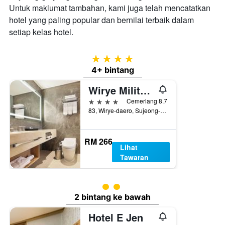
Untuk maklumat tambahan, kami juga telah mencatatkan
hotel yang paling popular dan bernilai terbaik dalam
setiap kelas hotel.
4 bintang
4+ bintang
Wirye Militopia Hotel by Marine
4 bintang
Cemerlang 8.7
83, Wirye-daero, Sujeong-gu, Sŏngnam, Korea Selatan
RM 266
Lihat
Tawaran
penarafan kelas 2
2 bintang ke bawah
Hotel E Jen