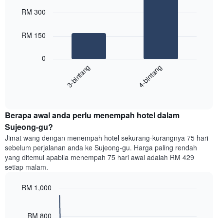
Chart
Carta
graphic.
chart
RM 300
with
mempunyai
2
1
bars.
RM 150
paksi
X
Carta
yang
0
berikut
menunjukkan
3-bintang
4-bintang
memaparkan
kategori
purata
hotel
End
harga
mengikut
of
bilik
interactive
bintang.
hujung
chart
Carta
Berapa awal anda perlu menempah hotel dalam
minggu
mempunyai
ini
Sujeong-gu?
1
yang
paksi
Jimat wang dengan menempah hotel sekurang-kurangnya 75 hari
ditemui
Y
sebelum perjalanan anda ke Sujeong-gu. Harga paling rendah
dalam
yang
yang ditemui apabila menempah 75 hari awal adalah RM 429
3
memaparkan
setiap malam.
hari
harga
lalu
purata
RM 1,000
yang
bilik
diagregatkan
Line
Chart
malam
graphic.
chart
mengikut
ini
with
RM 800
penarafan