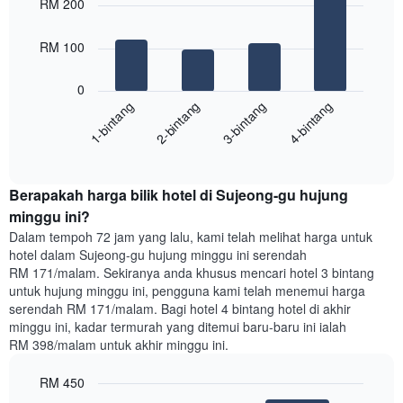
RM 200
with
yang
4
memaparkan
bars.
RM 100
hari
dalam
Carta
seminggu.
0
berikut
Carta
1-bintang
2-bintang
3-bintang
4-bintang
memaparkan
mempunyai
harga
1
End
purata
paksi
of
satu
interactive
Y
bilik
chart
yang
Berapakah harga bilik hotel di Sujeong-gu hujung
malam
memaparkan
ini
minggu ini?
purata
yang
Dalam tempoh 72 jam yang lalu, kami telah melihat harga untuk
harga
ditemui
hotel dalam Sujeong-gu hujung minggu ini serendah
bilik
dalam
RM 171/malam. Sekiranya anda khusus mencari hotel 3 bintang
3
untuk hujung minggu ini, pengguna kami telah menemui harga
hari
serendah RM 171/malam. Bagi hotel 4 bintang hotel di akhir
lalu
minggu ini, kadar termurah yang ditemui baru-baru ini ialah
yang
RM 398/malam untuk akhir minggu ini.
diagregatkan
mengikut
RM 450
penarafan
bintang
Bar