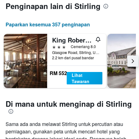
Penginapan lain di Stirling
Paparkan kesemua 357 penginapan
King Robert Hotel
3 bintang
Cemerlang 8.0
Glasgow Road, Stirling, United Kingdom
2.2 km dari pusat bandar
RM 552
Lihat
Tawaran
Di mana untuk menginap di Stirling
Sama ada anda melawat Stirling untuk percutian atau
perniagaan, gunakan peta untuk mencari hotel yang
berdekatan dengan lokasi ideal anda. Pengguna boleh