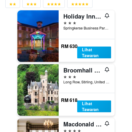
Holiday Inn Express Stirling By IHG
3 bintang
Springkerse Business Park, Stirling, United Kingdom
RM 630
Lihat
Tawaran
Broomhall Castle Hotel
3 bintang
Long Row, Stirling, United Kingdom
RM 618
Lihat
Tawaran
Macdonald Forest Hills Hotel & Spa
4 bintang