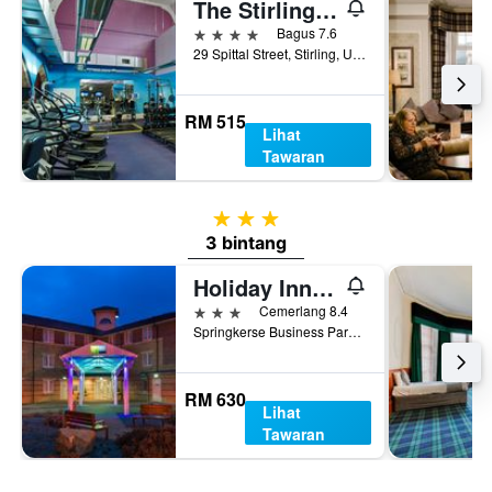
The Stirling Highland Hotel
4 bintang
Bagus 7.6
29 Spittal Street, Stirling, United Kingdom
RM 515
Lihat
Tawaran
3 bintang
3 bintang
Holiday Inn Express Stirling By IHG
3 bintang
Cemerlang 8.4
Springkerse Business Park, Stirling, United Kingdom
RM 630
Lihat
Tawaran