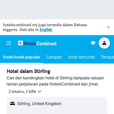
hotelscombined.my
juga tersedia dalam Bahasa
Inggeris. Visit site in
English
Hotel-hotel popular
Cerapan
Hotel termurah
Tempat
Hotel dalam Stirling
Cari dan bandingkan hotel di Stirling daripada ratusan
laman perjalanan pada HotelsCombined dan jimat.
2 tetamu, 1 bilik
Stirling, United Kingdom