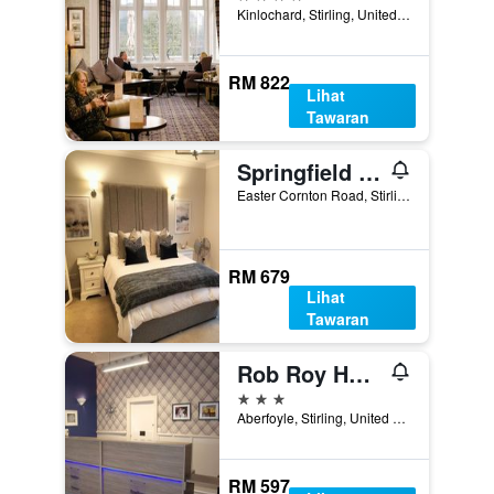
Kinlochard, Stirling, United Kingdom
RM 822
Lihat
Tawaran
Springfield Lodge B & B
Easter Cornton Road, Stirling, United Kingdom
RM 679
Lihat
Tawaran
Rob Roy Hotel
3 bintang
Aberfoyle, Stirling, United Kingdom
RM 597