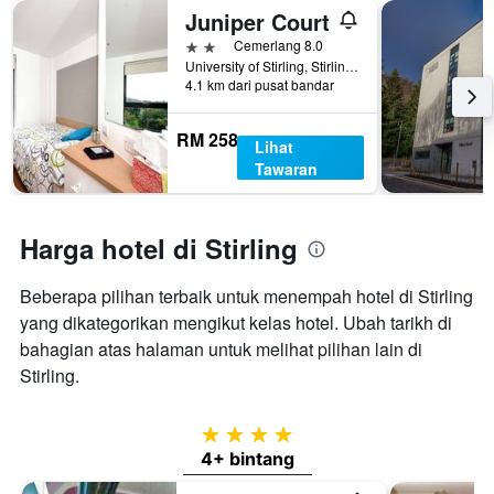
yang
Juniper Court
lalu
memaparkan
harga
2 bintang
Cemerlang 8.0
purata
University of Stirling, Stirling, Stirling, United Kingdom
4.1 km dari pusat bandar
bilik
RM 258
Lihat
Tawaran
Harga hotel di Stirling
Beberapa pilihan terbaik untuk menempah hotel di Stirling
​yang dikategorikan mengikut kelas hotel. Ubah tarikh di
bahagian atas halaman untuk melihat pilihan lain di
Stirling.
4 bintang
4+ bintang