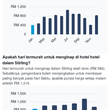
RM 1,200
Bar
Chart
RM 800
graphic.
chart
with
12
RM 400
bars.
0
Carta
Mei
Nov
Mac
Sep
Jul
Jan
berikut
End
of
memaparkan
interactive
harga
chart
purata
Apakah hari termurah untuk menginap di hotel hotel
bilik
dalam Stirling?
setiap
Hari termurah untuk menginap dalam Stirling ialah Isnin (RM 586).
bulan
Sebaliknya, pengembara boleh menjangkakan untuk membayar
Carta
paling banyak pada hari Sabtu, apabila purata harga setiap malam
mempunyai
adalah RM 1,216.
1
paksi
RM 1,500
X
yang
Bar
Chart
RM 1,000
memaparkan
graphic.
chart
with
bulan.
RM 500