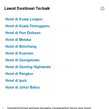
Lawat Destinasi Terbaik
Hotel di Kuala Lumpur
Hotel di Kuala Terengganu
Hotel di Port Dickson
Hotel di Melaka
Hotel di Brinchang
Hotel di Kuantan
Hotel di Georgetown
Hotel di Genting Highlands
Hotel di Pangkor
Hotel di Ipoh
Hotel di Johor Bahru
Hotel di Hat Yai
Hotel di Kota Kinabalu
Hotel di Kuching
*
HotelsCombined sentiasa berusaha mendapatkan harga yang tepat,