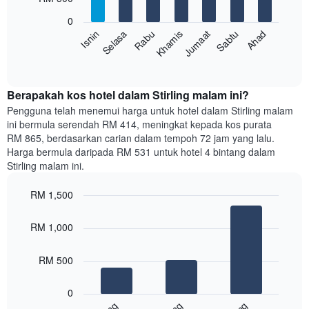
7
Carta
bars.
mempunyai
0
1
Sabtu
Khamis
Selasa
Ahad
Jumaat
Rabu
Isnin
Carta
paksi
berikut
End
Y
of
memaparkan
yang
interactive
harga
chart
memaparkan
purata
Berapakah kos hotel dalam Stirling malam ini?
harga
bilik
Pengguna telah menemui harga untuk hotel dalam Stirling malam
purata
setiap
bilik
ini bermula serendah RM 414, meningkat kepada kos purata
hari
RM 865, berdasarkan carian dalam tempoh 72 jam yang lalu.
dalam
Harga bermula daripada RM 531 untuk hotel 4 bintang dalam
seminggu
Stirling malam ini.
Carta
mempunyai
RM 1,500
1
paksi
Bar
Chart
graphic.
chart
X
RM 1,000
with
yang
3
memaparkan
bars.
RM 500
hari
dalam
Carta
seminggu.
0
berikut
Carta
memaparkan