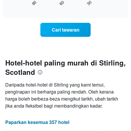
60
30
90
yang
bagaimana
End
memaparkan
of
harga
interactive
kategori
bilik
chart
hotel
berubah
mengikut
menjelang
Cari tawaran
bintang.
tarikh
Carta
menginap
mempunyai
Carta
1
mempunyai
paksi
1
Y
paksi
Hotel-hotel paling murah di Stirling,
yang
X
memaparkan
Scotland
yang
harga
memaparkan
purata
bilangan
Daripada hotel-hotel di Stirling yang kami temui,
bilik
hari
hujung
penginapan ini berharga paling rendah. Oleh kerana
sebelum
minggu
harga boleh berbeza-beza mengikut tarikh, ubah tarikh
penginapan
ini
Carta
jika anda fleksibel bagi membandingkan kadar.
yang
mempunyai
ditemui
1
dalam
paksi
Paparkan kesemua 357 hotel
3
Y
hari