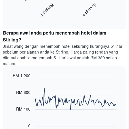
menunjukkan
3-bintang
4-bintang
memaparkan
kategori
purata
hotel
End
harga
mengikut
of
bilik
interactive
bintang.
hujung
chart
Carta
Berapa awal anda perlu menempah hotel dalam
minggu
mempunyai
ini
Stirling?
1
yang
paksi
Jimat wang dengan menempah hotel sekurang-kurangnya 51 hari
ditemui
Y
sebelum perjalanan anda ke Stirling. Harga paling rendah yang
dalam
yang
ditemui apabila menempah 51 hari awal adalah RM 389 setiap
3
memaparkan
malam.
hari
harga
lalu
purata
RM 1,200
yang
bilik
diagregatkan
Line
Chart
malam
graphic.
chart
mengikut
ini
with
RM 800
penarafan
yang
90
bintang
ditemui
data
Carta
points.
dalam
RM 400
mempunyai
3
1
Carta
hari
paksi
berikut
lalu
0
X
menunjukkan