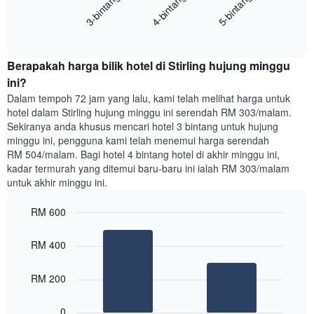
4-bintang
5-bintang
3-bintang
mempunyai
harga
1
End
purata
paksi
of
satu
interactive
Y
bilik
chart
yang
Berapakah harga bilik hotel di Stirling hujung minggu
malam
memaparkan
ini
ini?
purata
yang
Dalam tempoh 72 jam yang lalu, kami telah melihat harga untuk
harga
ditemui
hotel dalam Stirling hujung minggu ini serendah RM 303/malam.
bilik
dalam
Sekiranya anda khusus mencari hotel 3 bintang untuk hujung
3
minggu ini, pengguna kami telah menemui harga serendah
hari
RM 504/malam. Bagi hotel 4 bintang hotel di akhir minggu ini,
lalu
kadar termurah yang ditemui baru-baru ini ialah RM 303/malam
yang
untuk akhir minggu ini.
diagregatkan
mengikut
RM 600
penarafan
bintang
Bar
Chart
Carta
graphic.
chart
RM 400
with
mempunyai
2
1
bars.
RM 200
paksi
X
Carta
yang
0
berikut