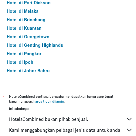
Hotel di Port Dickson
Hotel di Melaka
Hotel di Brinchang
Hotel di Kuantan
Hotel di Georgetown
Hotel di Genting Highlands
Hotel di Pangkor
Hotel di Ipoh
Hotel di Johor Bahru
Hotel di Hat Yai
Hotel di Kota Kinabalu
Hotel di Kuching
*
HotelsCombined sentiasa berusaha mendapatkan harga yang tepat,
bagaimanapun,
harga tidak dijamin
.
Hotel di Tokyo
Ini sebabnya:
Hotel di Batu Feringgi
HotelsCombined bukan pihak penjual.
Hotel di Bangkok
Hotel di Putrajaya
Kami menggabungkan pelbagai jenis data untuk anda