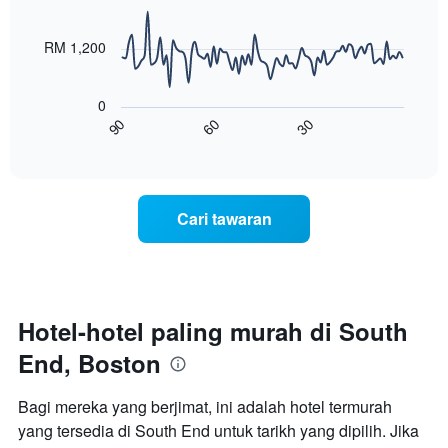
90
bintang
ditemui
data
Carta
points.
dalam
RM 1,200
mempunyai
3
1
Carta
hari
paksi
berikut
lalu
0
X
menunjukkan
60
30
90
yang
bagaimana
End
memaparkan
of
harga
interactive
kategori
bilik
chart
hotel
berubah
mengikut
menjelang
Cari tawaran
bintang.
tarikh
Carta
menginap
mempunyai
Carta
1
mempunyai
paksi
1
Y
paksi
Hotel-hotel paling murah di South
yang
X
memaparkan
End, Boston
yang
harga
memaparkan
purata
bilangan
Bagi mereka yang berjimat, ini adalah hotel termurah
bilik
hari
hujung
yang tersedia di South End untuk tarikh yang dipilih. Jika
sebelum
minggu