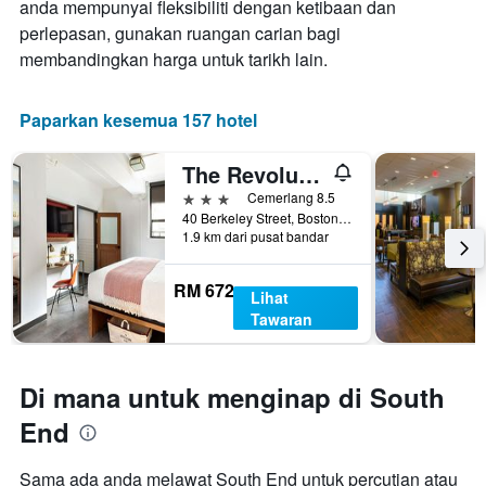
anda mempunyai fleksibiliti dengan ketibaan dan
penginapan
ini
Carta
perlepasan, gunakan ruangan carian bagi
yang
mempunyai
membandingkan harga untuk tarikh lain.
ditemui
1
dalam
paksi
3
Y
Paparkan kesemua 157 hotel
hari
yang
lalu
memaparkan
The Revolution Hotel
harga
purata
3 bintang
Cemerlang 8.5
bilik
40 Berkeley Street, Boston, MA, Amerika Syarikat
1.9 km dari pusat bandar
RM 672
Lihat
Tawaran
Di mana untuk menginap di South
End
Sama ada anda melawat South End untuk percutian atau