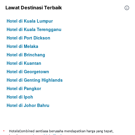
Lawat Destinasi Terbaik
Hotel di Kuala Lumpur
Hotel di Kuala Terengganu
Hotel di Port Dickson
Hotel di Melaka
Hotel di Brinchang
Hotel di Kuantan
Hotel di Georgetown
Hotel di Genting Highlands
Hotel di Pangkor
Hotel di Ipoh
Hotel di Johor Bahru
Hotel di Hat Yai
Hotel di Kota Kinabalu
Hotel di Kuching
*
HotelsCombined sentiasa berusaha mendapatkan harga yang tepat,