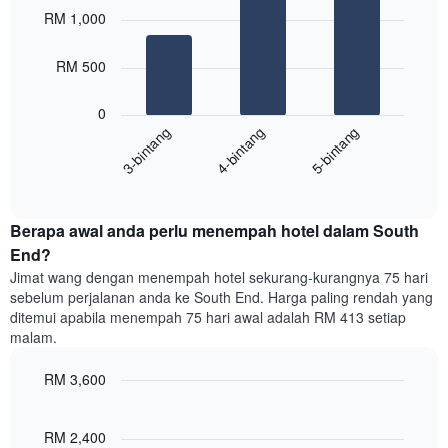
Carta
graphic.
chart
RM 1,000
with
mempunyai
3
1
bars.
RM 500
paksi
X
Carta
yang
0
berikut
menunjukkan
4-bintang
5-bintang
3-bintang
memaparkan
kategori
purata
hotel
End
harga
mengikut
of
bilik
interactive
bintang.
hujung
chart
Carta
Berapa awal anda perlu menempah hotel dalam South
minggu
mempunyai
ini
End?
1
yang
paksi
Jimat wang dengan menempah hotel sekurang-kurangnya 75 hari
ditemui
Y
sebelum perjalanan anda ke South End. Harga paling rendah yang
dalam
yang
ditemui apabila menempah 75 hari awal adalah RM 413 setiap
3
memaparkan
malam.
hari
harga
lalu
purata
RM 3,600
yang
bilik
diagregatkan
Line
Chart
malam
graphic.
chart
mengikut
ini
with
RM 2,400
penarafan
yang