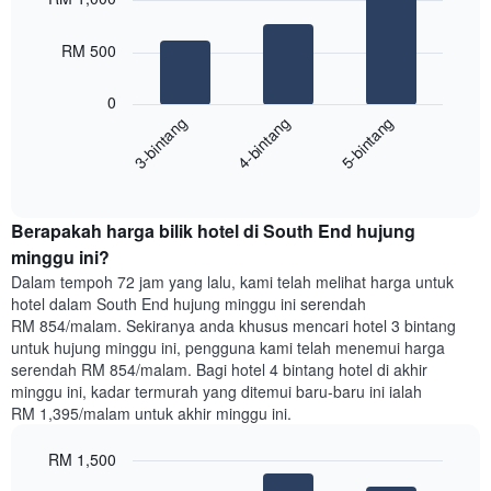
with
yang
3
memaparkan
bars.
RM 500
hari
dalam
Carta
seminggu.
0
berikut
Carta
4-bintang
5-bintang
3-bintang
memaparkan
mempunyai
harga
1
End
purata
paksi
of
satu
interactive
Y
bilik
chart
yang
Berapakah harga bilik hotel di South End hujung
malam
memaparkan
ini
minggu ini?
purata
yang
Dalam tempoh 72 jam yang lalu, kami telah melihat harga untuk
harga
ditemui
hotel dalam South End hujung minggu ini serendah
bilik
dalam
RM 854/malam. Sekiranya anda khusus mencari hotel 3 bintang
3
untuk hujung minggu ini, pengguna kami telah menemui harga
hari
serendah RM 854/malam. Bagi hotel 4 bintang hotel di akhir
lalu
minggu ini, kadar termurah yang ditemui baru-baru ini ialah
yang
RM 1,395/malam untuk akhir minggu ini.
diagregatkan
mengikut
RM 1,500
penarafan
bintang
Bar
Chart