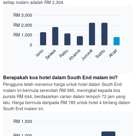
setiap malam adalah RM 2,304.
1
paksi
RM 3,000
X
yang
Bar
Chart
RM 2,000
memaparkan
graphic.
chart
with
bulan.
RM 1,000
7
Carta
bars.
mempunyai
0
1
Sabtu
Khamis
Selasa
Ahad
Jumaat
Rabu
Isnin
Carta
paksi
berikut
End
Y
of
memaparkan
yang
interactive
harga
chart
memaparkan
purata
Berapakah kos hotel dalam South End malam ini?
harga
bilik
Pengguna telah menemui harga untuk hotel dalam South End
purata
setiap
bilik
malam ini bermula serendah RM 585, meningkat kepada kos
hari
purata RM 644, berdasarkan carian dalam tempoh 72 jam yang
dalam
lalu. Harga bermula daripada RM 785 untuk hotel 4 bintang dalam
seminggu
South End malam ini.
Carta
mempunyai
RM 1,500
1
paksi
Bar
Chart
graphic.
chart
X
RM 1,000