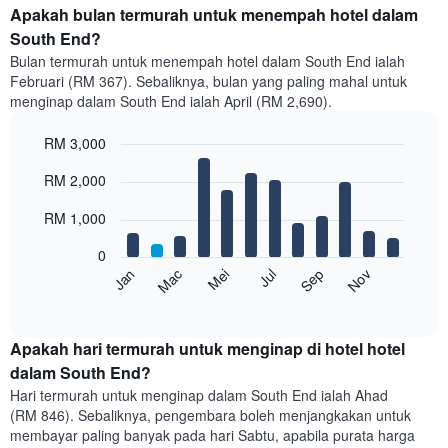
Apakah bulan termurah untuk menempah hotel dalam
South End?
Bulan termurah untuk menempah hotel dalam South End ialah
Februari (RM 367). Sebaliknya, bulan yang paling mahal untuk
menginap dalam South End ialah April (RM 2,690).
RM 3,000
Bar
Chart
RM 2,000
graphic.
chart
with
12
RM 1,000
bars.
0
Carta
Mei
Nov
Mac
Sep
Jan
Jul
berikut
End
of
memaparkan
interactive
harga
chart
purata
Apakah hari termurah untuk menginap di hotel hotel
bilik
dalam South End?
setiap
Hari termurah untuk menginap dalam South End ialah Ahad
bulan
(RM 846). Sebaliknya, pengembara boleh menjangkakan untuk
Carta
membayar paling banyak pada hari Sabtu, apabila purata harga
mempunyai