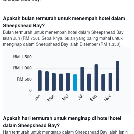
Apakah bulan termurah untuk menempah hotel dalam
Sheepshead Bay?
Bulan termurah untuk menempah hotel dalam Sheepshead Bay
ialah Jun (RM 756). Sebaliknya, bulan yang paling mahal untuk
menginap dalam Sheepshead Bay ialah Disember (RM 1,350).
RM 1,500
Bar
Chart
RM 1,000
graphic.
chart
with
12
RM 500
bars.
0
Carta
Mei
Nov
Mac
Sep
Jan
Jul
berikut
End
of
memaparkan
interactive
harga
chart
purata
Apakah hari termurah untuk menginap di hotel hotel
bilik
dalam Sheepshead Bay?
setiap
Hari termurah untuk menginap dalam Sheepshead Bay ialah Isnin