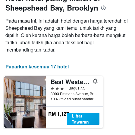
1
Sheepshead Bay, Brooklyn
paksi
X
yang
Pada masa ini, ini adalah hotel dengan harga terendah di
memaparkan
Sheepshead Bay yang kami temui untuk tarikh yang
hari
dipilih. Oleh kerana harga boleh berbeza-beza mengikut
dalam
seminggu.
tarikh, ubah tarikh jika anda fleksibel bagi
Carta
membandingkan kadar.
mempunyai
1
paksi
Paparkan kesemua 17 hotel
Y
yang
Best Western Plus Brooklyn Bay Hotel
memaparkan
purata
3 bintang
Bagus 7.5
harga
3003 Emmons Avenue, Brooklyn, NY, Amerika Syarikat
bilik
10.4 km dari pusat bandar
RM 1,127
Lihat
Tawaran