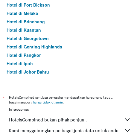
Hotel di Port Dickson
Hotel di Melaka
Hotel di Brinchang
Hotel di Kuantan
Hotel di Georgetown
Hotel di Genting Highlands
Hotel di Pangkor
Hotel di Ipoh
Hotel di Johor Bahru
Hotel di Hat Yai
Hotel di Kota Kinabalu
Hotel di Kuching
*
HotelsCombined sentiasa berusaha mendapatkan harga yang tepat,
bagaimanapun,
harga tidak dijamin
.
Hotel di Tokyo
Ini sebabnya:
Hotel di Batu Feringgi
HotelsCombined bukan pihak penjual.
Hotel di Bangkok
Hotel di Putrajaya
Kami menggabungkan pelbagai jenis data untuk anda