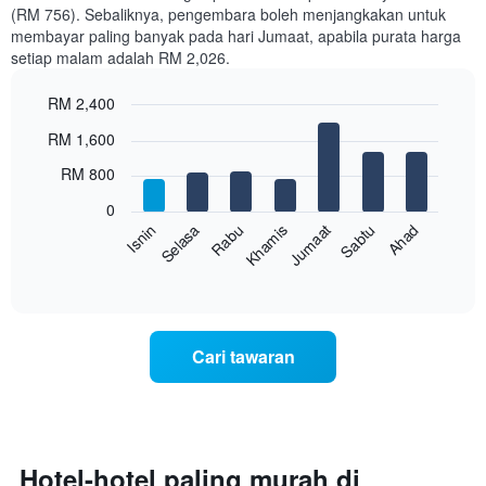
bulan
(RM 756). Sebaliknya, pengembara boleh menjangkakan untuk
Carta
membayar paling banyak pada hari Jumaat, apabila purata harga
mempunyai
setiap malam adalah RM 2,026.
1
paksi
RM 2,400
X
yang
Bar
Chart
RM 1,600
memaparkan
graphic.
chart
with
bulan.
RM 800
7
Carta
bars.
mempunyai
0
1
Sabtu
Khamis
Selasa
Ahad
Jumaat
Rabu
Isnin
Carta
paksi
berikut
End
Y
of
memaparkan
yang
interactive
harga
chart
memaparkan
purata
harga
bilik
purata
Cari tawaran
setiap
bilik
hari
dalam
seminggu
Carta
mempunyai
Hotel-hotel paling murah di