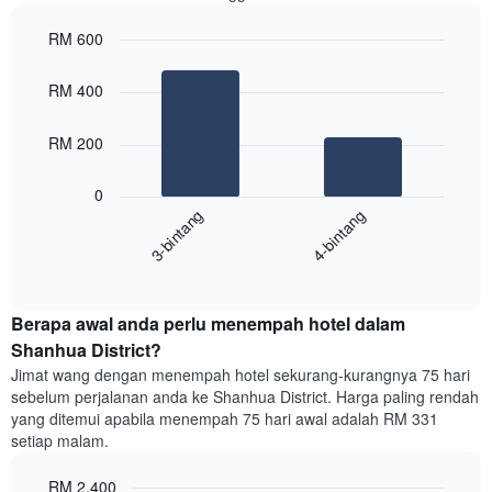
mengikut
RM 600
penarafan
bintang
Bar
Chart
Carta
graphic.
chart
RM 400
with
mempunyai
2
1
bars.
RM 200
paksi
X
Carta
yang
0
berikut
menunjukkan
3-bintang
4-bintang
memaparkan
kategori
purata
hotel
End
harga
mengikut
of
bilik
interactive
bintang.
hujung
chart
Carta
Berapa awal anda perlu menempah hotel dalam
minggu
mempunyai
ini
Shanhua District?
1
yang
paksi
Jimat wang dengan menempah hotel sekurang-kurangnya 75 hari
ditemui
Y
sebelum perjalanan anda ke Shanhua District. Harga paling rendah
dalam
yang
yang ditemui apabila menempah 75 hari awal adalah RM 331
3
memaparkan
setiap malam.
hari
harga
lalu
purata
RM 2,400
yang