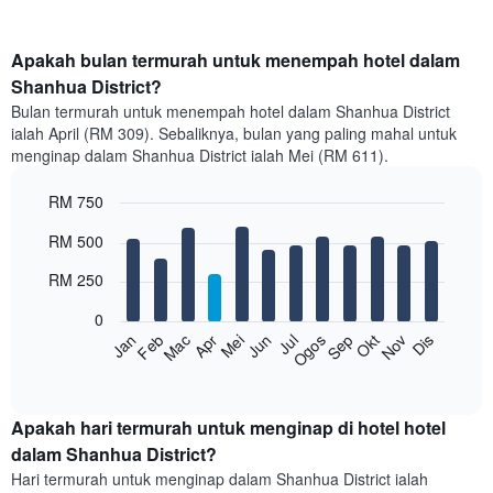
Apakah bulan termurah untuk menempah hotel dalam
Shanhua District?
Bulan termurah untuk menempah hotel dalam Shanhua District
ialah April (RM 309). Sebaliknya, bulan yang paling mahal untuk
menginap dalam Shanhua District ialah Mei (RM 611).
RM 750
Bar
Chart
RM 500
graphic.
chart
with
RM 250
12
bars.
0
Feb
Mei
Ogos
Nov
Mac
Jun
Sep
Dis
Jan
Apr
Jul
Okt
Carta
berikut
End
of
memaparkan
interactive
harga
chart
purata
Apakah hari termurah untuk menginap di hotel hotel
bilik
dalam Shanhua District?
setiap
Hari termurah untuk menginap dalam Shanhua District ialah
bulan