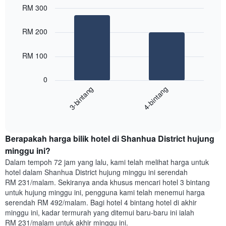
paksi
RM 300
X
Bar
Chart
yang
graphic.
chart
RM 200
with
memaparkan
2
hari
bars.
dalam
RM 100
seminggu.
Carta
Carta
0
berikut
mempunyai
3-bintang
4-bintang
memaparkan
1
harga
paksi
End
purata
Y
of
satu
yang
interactive
bilik
chart
memaparkan
Berapakah harga bilik hotel di Shanhua District hujung
malam
purata
ini
minggu ini?
harga
yang
bilik
Dalam tempoh 72 jam yang lalu, kami telah melihat harga untuk
ditemui
hotel dalam Shanhua District hujung minggu ini serendah
dalam
RM 231/malam. Sekiranya anda khusus mencari hotel 3 bintang
3
untuk hujung minggu ini, pengguna kami telah menemui harga
hari
serendah RM 492/malam. Bagi hotel 4 bintang hotel di akhir
lalu
minggu ini, kadar termurah yang ditemui baru-baru ini ialah
yang
RM 231/malam untuk akhir minggu ini.
diagregatkan