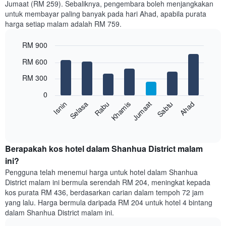
Jumaat (RM 259). Sebaliknya, pengembara boleh menjangkakan
Carta
untuk membayar paling banyak pada hari Ahad, apabila purata
mempunyai
harga setiap malam adalah RM 759.
1
paksi
RM 900
X
yang
Bar
Chart
RM 600
memaparkan
graphic.
chart
with
bulan.
RM 300
7
Carta
bars.
mempunyai
0
1
Rabu
Khamis
Jumaat
Sabtu
Ahad
Isnin
Selasa
Carta
paksi
berikut
End
Y
of
memaparkan
yang
interactive
harga
chart
memaparkan
purata
Berapakah kos hotel dalam Shanhua District malam
harga
bilik
ini?
purata
setiap
bilik
Pengguna telah menemui harga untuk hotel dalam Shanhua
hari
District malam ini bermula serendah RM 204, meningkat kepada
dalam
kos purata RM 436, berdasarkan carian dalam tempoh 72 jam
seminggu
yang lalu. Harga bermula daripada RM 204 untuk hotel 4 bintang
Carta
dalam Shanhua District malam ini.
mempunyai
1