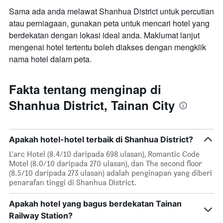
purata
bilangan
Sama ada anda melawat Shanhua District untuk percutian
bilik
hari
hujung
atau perniagaan, gunakan peta untuk mencari hotel yang
sebelum
minggu
berdekatan dengan lokasi ideal anda. Maklumat lanjut
penginapan
ini
Carta
mengenai hotel tertentu boleh diakses dengan mengklik
yang
mempunyai
nama hotel dalam peta.
ditemui
1
dalam
paksi
3
Y
Fakta tentang menginap di
hari
yang
lalu
memaparkan
Shanhua District, Tainan City
harga
purata
bilik
Apakah hotel-hotel terbaik di Shanhua District?
L'arc Hotel (8.4/10 daripada 698 ulasan), Romantic Code
Motel (8.0/10 daripada 270 ulasan), dan The second floor
(8.5/10 daripada 273 ulasan) adalah penginapan yang diberi
penarafan tinggi di Shanhua District.
Apakah hotel yang bagus berdekatan Tainan
Railway Station?