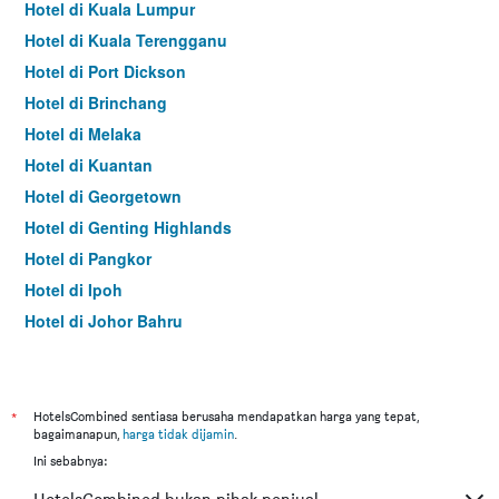
Hotel di Kuala Lumpur
Hotel di Kuala Terengganu
Hotel di Port Dickson
Hotel di Brinchang
Hotel di Melaka
Hotel di Kuantan
Hotel di Georgetown
Hotel di Genting Highlands
Hotel di Pangkor
Hotel di Ipoh
Hotel di Johor Bahru
Hotel di Hat Yai
Hotel di Kota Kinabalu
Hotel di Kuching
*
HotelsCombined sentiasa berusaha mendapatkan harga yang tepat,
bagaimanapun,
harga tidak dijamin
.
Hotel di Tokyo
Ini sebabnya:
Hotel di Batu Feringgi