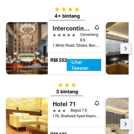
4 bintang
4+ bintang
Intercontinental Hotels Dhaka By IHG
5 bintang
Cemerlang
8.6
1 Minto Road, Dhaka, Bangladesh
RM 552
Lihat
Tawaran
3 bintang
3 bintang
Hotel 71
3 bintang
Bagus 7.5
176, Shaheed Syed Nazrul Islam Sarani, Dhaka, Bangladesh