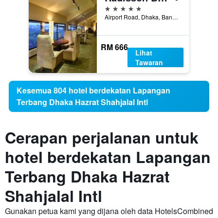
5 bintang
Airport Road, Dhaka, Bangladesh
RM 666
Lihat
Tawaran
Kesemua 804 hotel berdekatan Lapangan
Terbang Dhaka Hazrat Shahjalal Intl
Cerapan perjalanan untuk
hotel berdekatan Lapangan
Terbang Dhaka Hazrat
Shahjalal Intl
Gunakan petua kami yang dijana oleh data HotelsCombined