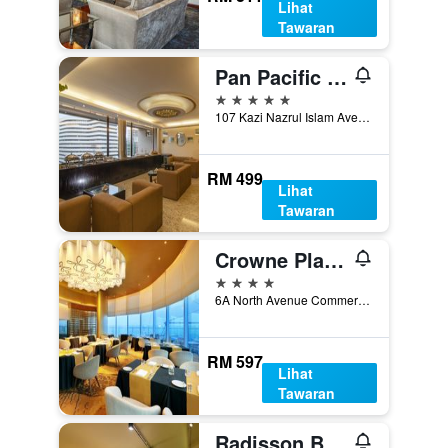
Lihat
Tawaran
Pan Pacific Sonargaon Dhaka
5 bintang
107 Kazi Nazrul Islam Avenue, Dhaka, Bangladesh
RM 499
Lihat
Tawaran
Crowne Plaza Dhaka Gulshan By IHG
4 bintang
6A North Avenue Commercial Area, Dhaka, Bangladesh
RM 597
Lihat
Tawaran
Radisson Blu Dhaka Water Garden