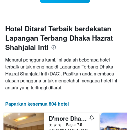
harga
menginap
bilik
Carta
mempunyai
1
paksi
Hotel Ditaraf Terbaik berdekatan
X
Lapangan Terbang Dhaka Hazrat
yang
memaparkan
Shahjalal Intl
bilangan
hari
sebelum
Menurut pengguna kami, ini adalah beberapa hotel
penginapan
terbaik untuk menginap di Lapangan Terbang Dhaka
Carta
Hazrat Shahjalal Intl (DAC). Pastikan anda membaca
mempunyai
ulasan pengguna untuk mengetahui mengapa hotel ini
1
paksi
antara yang tertinggi ditaraf.
Y
yang
memaparkan
Paparkan kesemua 804 hotel
harga
purata
D'more Dhaka Hotel & Resort
bilik
3 bintang
Bagus 7.5
House 39 Road 21 Block-b Banani, Dhaka, Bangladesh