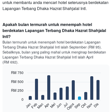
untuk membantu anda mencari hotel seterusnya berdekatan
Lapangan Terbang Dhaka Hazrat Shahjalal Intl.
Apakah bulan termurah untuk menempah hotel
berdekatan Lapangan Terbang Dhaka Hazrat Shahjalal
Intl?
Bulan termurah untuk menempah hotel berdekatan Lapangan
Terbang Dhaka Hazrat Shahjalal Intl ialah September (RM 95).
Sebaliknya, bulan yang paling mahal untuk menginap berdekatan
Lapangan Terbang Dhaka Hazrat Shahjalal Intl ialah April
(RM 692).
RM 750
Bar
Chart
RM 500
graphic.
chart
with
RM 250
12
bars.
0
Feb
Mei
Ogos
Nov
Mac
Jun
Sep
Dis
Apr
Jul
Okt
Jan
Carta
berikut
End