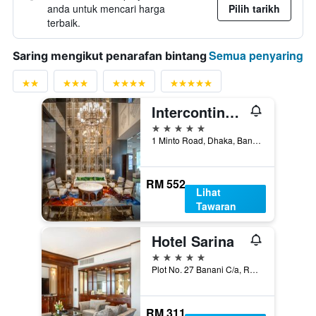
anda untuk mencari harga
Pilih tarikh
terbaik.
Semua penyaring
Saring mengikut penarafan bintang
Intercontinental Hotels Dhaka By IHG
5 bintang
1 Minto Road, Dhaka, Bangladesh
RM 552
Lihat
Tawaran
Hotel Sarina
5 bintang
Plot No. 27 Banani C/a, Road No. 17, Dhaka, Bangladesh
RM 311