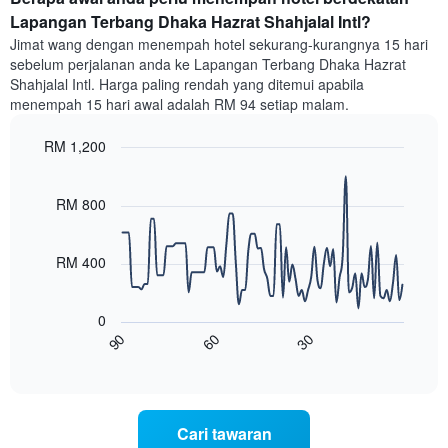
bilik
Lapangan Terbang Dhaka Hazrat Shahjalal Intl?
setiap
Jimat wang dengan menempah hotel sekurang-kurangnya 15 hari
hari
sebelum perjalanan anda ke Lapangan Terbang Dhaka Hazrat
dalam
Shahjalal Intl. Harga paling rendah yang ditemui apabila
seminggu
menempah 15 hari awal adalah RM 94 setiap malam.
Carta
mempunyai
RM 1,200
1
paksi
Line
Chart
X
graphic.
chart
with
yang
RM 800
90
memaparkan
data
hari
points.
dalam
RM 400
seminggu.
Carta
Carta
berikut
mempunyai
0
menunjukkan
1
60
30
90
bagaimana
End
paksi
of
harga
interactive
Y
bilik
chart
yang
berubah
memaparkan
menjelang
purata
Cari tawaran
tarikh