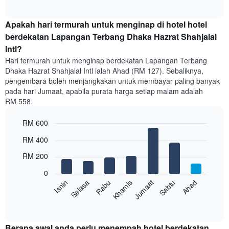
of
memaparkan
interactive
harga
chart
purata
Apakah hari termurah untuk menginap di hotel hotel
bilik
berdekatan Lapangan Terbang Dhaka Hazrat Shahjalal
setiap
Intl?
bulan
Hari termurah untuk menginap berdekatan Lapangan Terbang
Carta
Dhaka Hazrat Shahjalal Intl ialah Ahad (RM 127). Sebaliknya,
mempunyai
pengembara boleh menjangkakan untuk membayar paling banyak
1
paksi
pada hari Jumaat, apabila purata harga setiap malam adalah
X
RM 558.
yang
memaparkan
RM 600
bulan.
Bar
Chart
Carta
RM 400
graphic.
chart
mempunyai
with
RM 200
1
7
bars.
paksi
0
Y
Rabu
Khamis
Jumaat
Sabtu
Ahad
Isnin
Selasa
Carta
yang
berikut
memaparkan
End
of
memaparkan
harga
interactive
harga
purata
chart
purata
bilik
Berapa awal anda perlu menempah hotel berdekatan