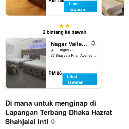
RM 136
Lihat
Tawaran
2 bintang
2 bintang ke bawah
Nagar Valley Hotel Ltd.
1 bintang
Bagus 7.9
27 Shayesta Khan Avenue, Dhaka, Bangladesh
RM 86
Lihat
Tawaran
Di mana untuk menginap di
Lapangan Terbang Dhaka Hazrat
Shahjalal Intl