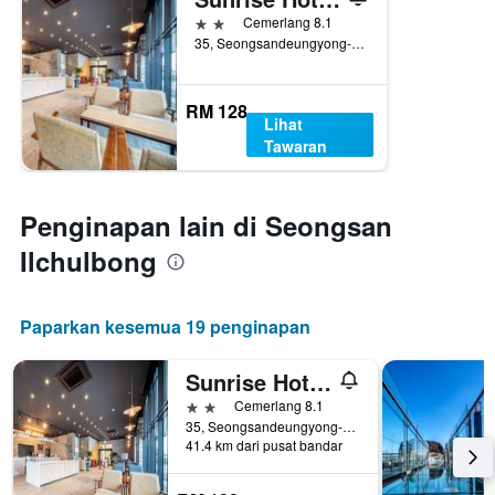
2 bintang
Cemerlang 8.1
35, Seongsandeungyong-ro 17Beon-Gil, Seogwipo, Korea Selatan
RM 128
Lihat
Tawaran
Penginapan lain di Seongsan
Ilchulbong
Paparkan kesemua 19 penginapan
Sunrise Hotel Sungsan
2 bintang
Cemerlang 8.1
35, Seongsandeungyong-ro 17Beon-Gil, Seogwipo, Korea Selatan
41.4 km dari pusat bandar