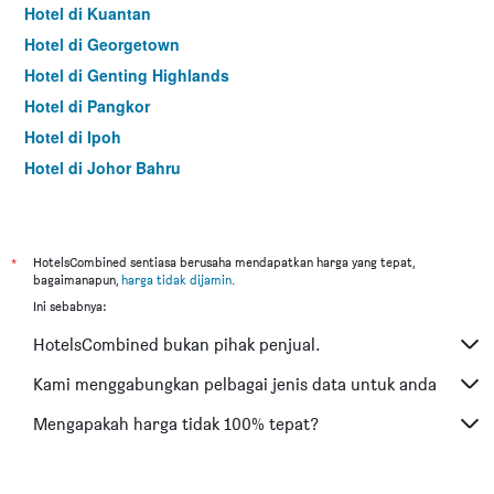
Hotel di Kuantan
Hotel di Georgetown
Hotel di Genting Highlands
Hotel di Pangkor
Hotel di Ipoh
Hotel di Johor Bahru
Hotel di Hat Yai
Hotel di Kota Kinabalu
Hotel di Kuching
*
HotelsCombined sentiasa berusaha mendapatkan harga yang tepat,
bagaimanapun,
harga tidak dijamin
.
Hotel di Tokyo
Ini sebabnya:
Hotel di Batu Feringgi
HotelsCombined bukan pihak penjual.
Hotel di Bangkok
Hotel di Putrajaya
Kami menggabungkan pelbagai jenis data untuk anda
Hotel di Shah Alam
Mengapakah harga tidak 100% tepat?
Hotel di Kota Bharu
Hotel di Mersing