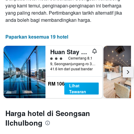
yang kami temui, penginapan-penginapan ini berharga
yang paling rendah. Pertimbangkan tarikh alternatif jika
anda boleh bagi membandingkan harga.
Paparkan kesemua 19 hotel
Huan Stay Hotel
penarafan kelas 3
Cemerlang 8.1
9, Seongsanjungang-ro 37Beon-Gil, Seogwipo, Korea Selatan
41.6 km dari pusat bandar
RM 106
Lihat
Tawaran
Harga hotel di Seongsan
Ilchulbong