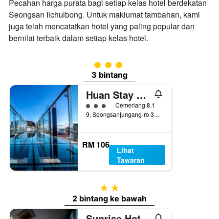
Pecahan harga purata bagi setiap kelas hotel berdekatan
Seongsan Ilchulbong. Untuk maklumat tambahan, kami
juga telah mencatatkan hotel yang paling popular dan
bernilai terbaik dalam setiap kelas hotel.
penarafan kelas 3
3 bintang
Huan Stay Hotel
penarafan kelas 3
Cemerlang 8.1
9, Seongsanjungang-ro 37Beon-Gil, Seogwipo, Korea Selatan
RM 106
Lihat
Tawaran
2 bintang
2 bintang ke bawah
Sunrise Hotel Sungsan