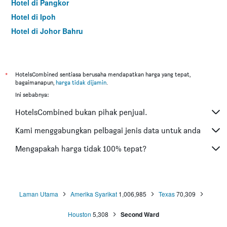
Hotel di Pangkor
Hotel di Ipoh
Hotel di Johor Bahru
Hotel di Hat Yai
Hotel di Kota Kinabalu
Hotel di Kuching
*
HotelsCombined sentiasa berusaha mendapatkan harga yang tepat,
bagaimanapun,
harga tidak dijamin
.
Hotel di Tokyo
Ini sebabnya:
Hotel di Batu Feringgi
HotelsCombined bukan pihak penjual.
Hotel di Bangkok
Hotel di Putrajaya
Kami menggabungkan pelbagai jenis data untuk anda
Hotel di Shah Alam
Mengapakah harga tidak 100% tepat?
Hotel di Kota Bharu
Hotel di Mersing
Hotel di Taiping
Laman Utama
Amerika Syarikat
1,006,985
Texas
70,309
Hotel di Lumut
Houston
5,308
Second Ward
Hotel di Cherating