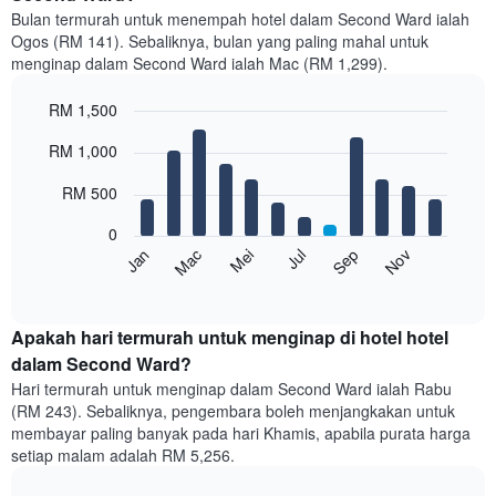
Bulan termurah untuk menempah hotel dalam Second Ward ialah
Ogos (RM 141). Sebaliknya, bulan yang paling mahal untuk
menginap dalam Second Ward ialah Mac (RM 1,299).
RM 1,500
Bar
Chart
RM 1,000
graphic.
chart
with
12
RM 500
bars.
0
Carta
Mei
Nov
Mac
Sep
Jan
Jul
berikut
End
of
memaparkan
interactive
harga
chart
purata
Apakah hari termurah untuk menginap di hotel hotel
bilik
dalam Second Ward?
setiap
Hari termurah untuk menginap dalam Second Ward ialah Rabu
bulan
(RM 243). Sebaliknya, pengembara boleh menjangkakan untuk
Carta
membayar paling banyak pada hari Khamis, apabila purata harga
mempunyai
setiap malam adalah RM 5,256.
1
paksi