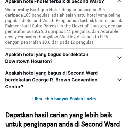
Apakah hotel-hotel terbaik di Second Ward?
hari
dalam
Wanderstay Boutique Hotel, dengan penarafan 8.5
seminggu.
daripada 165 pengulas, adalah salah satu hotel yang paling
Carta
popular di Second Ward. Penginapan terbaik lain termasuk
mempunyai
Palmer Hotel Suite Retreat in the Heart of Houston, dengan
1
penarafan purata 9.6 daripada 11 pengulas, dan Adorable
paksi
newly renovated bungalow. Walking distance to FIFA!,
Y
dengan penarafan 10.0 daripada 12 pengulas.
yang
memaparkan
Apakah hotel yang bagus berdekatan
purata
Downtown Houston?
harga
bilik
Apakah hotel yang bagus di Second Ward
berdekatan George R. Brown Convention
Center?
Lihat lebih banyak Soalan Lazim
Dapatkan hasil carian yang lebih baik
untuk penginapan anda di Second Ward