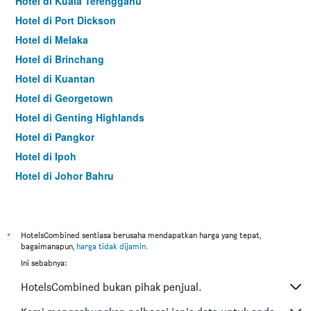
Hotel di Kuala Terengganu
Hotel di Port Dickson
Hotel di Melaka
Hotel di Brinchang
Hotel di Kuantan
Hotel di Georgetown
Hotel di Genting Highlands
Hotel di Pangkor
Hotel di Ipoh
Hotel di Johor Bahru
Hotel di Hat Yai
Hotel di Kota Kinabalu
Hotel di Kuching
*
HotelsCombined sentiasa berusaha mendapatkan harga yang tepat,
bagaimanapun,
harga tidak dijamin
.
Hotel di Tokyo
Ini sebabnya:
Hotel di Batu Feringgi
HotelsCombined bukan pihak penjual.
Hotel di Bangkok