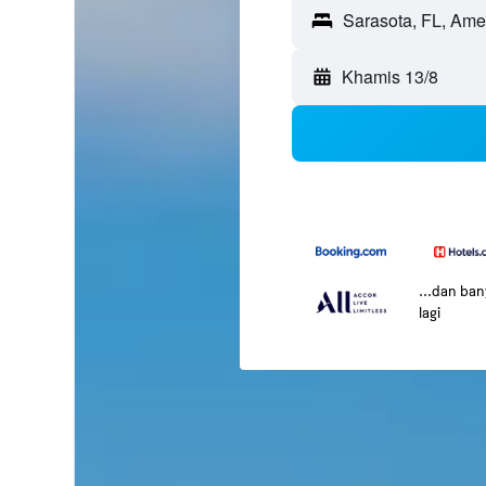
Khamis 13/8
...dan ba
lagi