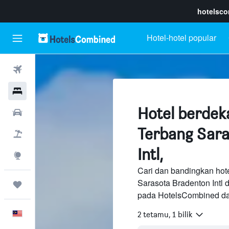
hotelsc
Hotel-hotel popular
Penerbangan
Hotel
Hotel berdek
Sewaan Kereta
Terbang Sar
Pakej
Intl,
Eksplorasi
Cari dan bandingkan hot
Sarasota Bradenton Intl 
Perjalanan
pada HotelsCombined dan
Melayu
2 tetamu, 1 bilik