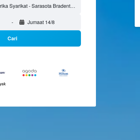
-
Jumaat 14/8
Cari
nyak