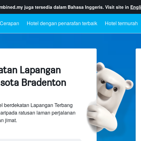
ombined.my
juga tersedia dalam Bahasa Inggeris. Visit site in
Engl
Cerapan
Hotel dengan penarafan terbaik
Hotel termurah
atan Lapangan
asota Bradenton
el berdekatan Lapangan Terbang
daripada ratusan laman perjalanan
 jimat.