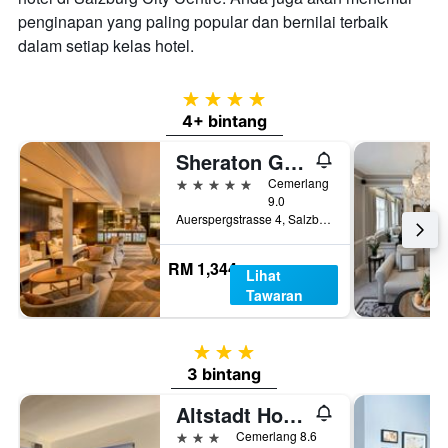
penginapan yang paling popular dan bernilai terbaik
dalam setiap kelas hotel.
4 bintang
4+ bintang
Sheraton Grand Salzburg
5 bintang
Cemerlang
9.0
Auerspergstrasse 4, Salzburg, Salzburg, Austria
RM 1,344
Lihat
Tawaran
3 bintang
3 bintang
Altstadt Hotel Hofwirt Salzburg
3 bintang
Cemerlang 8.6