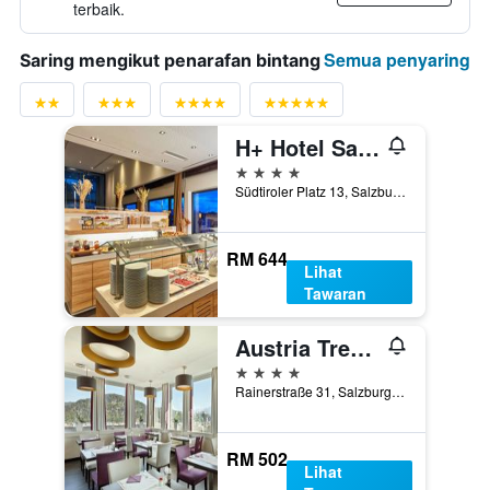
terbaik.
Semua penyaring
Saring mengikut penarafan bintang
H+ Hotel Salzburg
4 bintang
Südtiroler Platz 13, Salzburg, Salzburg, Austria
RM 644
Lihat
Tawaran
Austria Trend Hotel Europa Salzburg
4 bintang
Rainerstraße 31, Salzburg, Salzburg, Austria
RM 502
Lihat