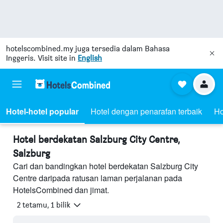
hotelscombined.my
juga tersedia dalam Bahasa
Inggeris. Visit site in
English
Hotel-hotel popular
Hotel dengan penarafan terbaik
Ho
Hotel berdekatan Salzburg City Centre,
Salzburg
Cari dan bandingkan hotel berdekatan Salzburg City
Centre daripada ratusan laman perjalanan pada
HotelsCombined dan jimat.
2 tetamu, 1 bilik