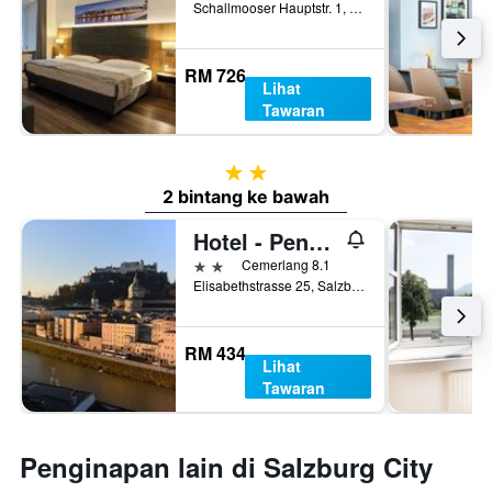
Schallmooser Hauptstr. 1, Salzburg, Salzburg, Austria
RM 726
Lihat
Tawaran
2 bintang
2 bintang ke bawah
Hotel - Pension Adlerhof
2 bintang
Cemerlang 8.1
Elisabethstrasse 25, Salzburg, Salzburg, Austria
RM 434
Lihat
Tawaran
Penginapan lain di Salzburg City