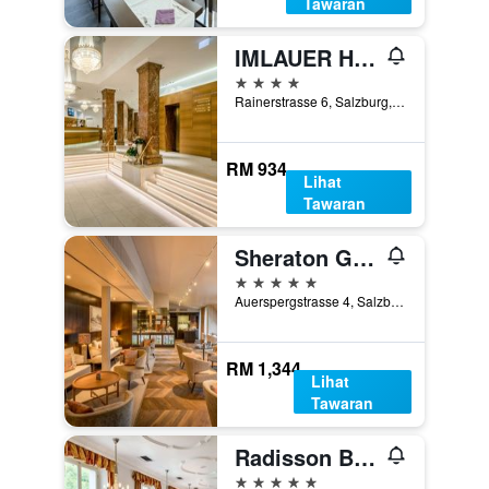
Tawaran
IMLAUER HOTEL PITTER Salzburg
4 bintang
Rainerstrasse 6, Salzburg, Salzburg, Austria
RM 934
Lihat
Tawaran
Sheraton Grand Salzburg
5 bintang
Auerspergstrasse 4, Salzburg, Salzburg, Austria
RM 1,344
Lihat
Tawaran
Radisson Blu Hotel Altstadt, Salzburg
5 bintang