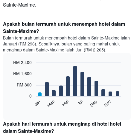
Sainte-Maxime.
Apakah bulan termurah untuk menempah hotel dalam
Sainte-Maxime?
Bulan termurah untuk menempah hotel dalam Sainte-Maxime ialah
Januari (RM 296). Sebaliknya, bulan yang paling mahal untuk
menginap dalam Sainte-Maxime ialah Jun (RM 2,205).
RM 2,400
Bar
Chart
RM 1,600
graphic.
chart
with
12
RM 800
bars.
0
Carta
Mei
Nov
Mac
Sep
Jan
Jul
berikut
End
of
memaparkan
interactive
harga
chart
purata
Apakah hari termurah untuk menginap di hotel hotel
bilik
dalam Sainte-Maxime?