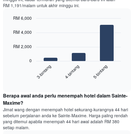
yang
RM 1,191/malam untuk akhir minggu ini.
diagregatkan
mengikut
RM 6,000
penarafan
bintang
Bar
Chart
Carta
graphic.
chart
RM 4,000
with
mempunyai
3
1
bars.
RM 2,000
paksi
X
Carta
yang
0
berikut
menunjukkan
4-bintang
5-bintang
3-bintang
memaparkan
kategori
purata
hotel
End
harga
mengikut
of
bilik
interactive
bintang.
hujung
chart
Carta
Berapa awal anda perlu menempah hotel dalam Sainte-
minggu
mempunyai
ini
Maxime?
1
yang
paksi
Jimat wang dengan menempah hotel sekurang-kurangnya 44 hari
ditemui
Y
sebelum perjalanan anda ke Sainte-Maxime. Harga paling rendah
dalam
yang
yang ditemui apabila menempah 44 hari awal adalah RM 380
3
memaparkan
setiap malam.
hari
harga