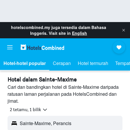
hotelscombined.my
juga tersedia dalam Bahasa
Inggeris. Visit site in
English
Hotel-hotel popular
Cerapan
Hotel termurah
Tempat
Hotel dalam Sainte-Maxime
Cari dan bandingkan hotel di Sainte-Maxime daripada
ratusan laman perjalanan pada HotelsCombined dan
jimat.
2 tetamu, 1 bilik
Sainte-Maxime, Perancis