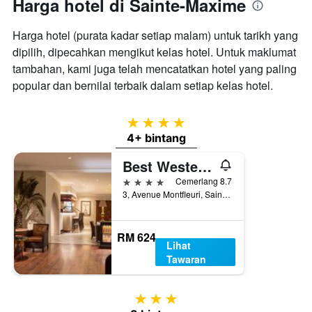
Harga hotel di Sainte-Maxime
Harga hotel (purata kadar setiap malam) untuk tarikh yang
dipilih, dipecahkan mengikut kelas hotel. Untuk maklumat
tambahan, kami juga telah mencatatkan hotel yang paling
popular dan bernilai terbaik dalam setiap kelas hotel.
4 bintang
4+ bintang
Best Western Premier Montfleuri
4 bintang
Cemerlang 8.7
3, Avenue Montfleuri, Sainte-Maxime, Var, Perancis
RM 624
Lihat
Tawaran
3 bintang