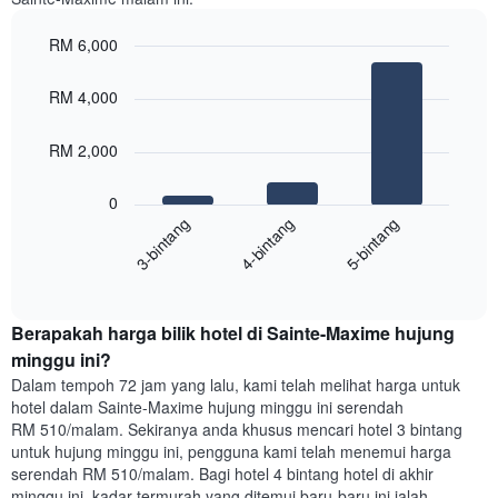
mempunyai
1
paksi
RM 6,000
X
Bar
Chart
yang
graphic.
chart
RM 4,000
with
memaparkan
3
hari
bars.
dalam
RM 2,000
seminggu.
Carta
Carta
0
berikut
mempunyai
4-bintang
5-bintang
3-bintang
memaparkan
1
harga
paksi
End
purata
Y
of
satu
yang
interactive
bilik
chart
memaparkan
Berapakah harga bilik hotel di Sainte-Maxime hujung
malam
purata
ini
minggu ini?
harga
yang
bilik
Dalam tempoh 72 jam yang lalu, kami telah melihat harga untuk
ditemui
hotel dalam Sainte-Maxime hujung minggu ini serendah
dalam
RM 510/malam. Sekiranya anda khusus mencari hotel 3 bintang
3
untuk hujung minggu ini, pengguna kami telah menemui harga
hari
serendah RM 510/malam. Bagi hotel 4 bintang hotel di akhir
lalu
minggu ini, kadar termurah yang ditemui baru-baru ini ialah