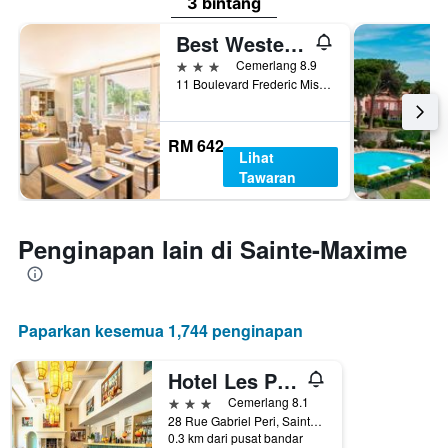
3 bintang
Best Western Hotel Matisse
3 bintang
Cemerlang 8.9
11 Boulevard Frederic Mistral, Sainte-Maxime, Var, Perancis
RM 642
Lihat
Tawaran
Penginapan lain di Sainte-Maxime
Paparkan kesemua 1,744 penginapan
Hotel Les Palmiers
3 bintang
Cemerlang 8.1
28 Rue Gabriel Peri, Sainte-Maxime, Var, Perancis
0.3 km dari pusat bandar