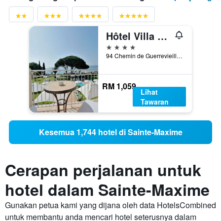
Hôtel Villa Les Rosiers
4 bintang
94 Chemin de Guerrevieille, Sainte-Maxime, Var, Perancis
RM 1,059
Lihat
Tawaran
Kesemua 1,744 hotel di Sainte-Maxime
Cerapan perjalanan untuk
hotel dalam Sainte-Maxime
Gunakan petua kami yang dijana oleh data HotelsCombined
untuk membantu anda mencari hotel seterusnya dalam