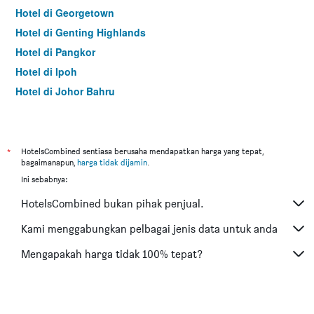
Hotel di Georgetown
Hotel di Genting Highlands
Hotel di Pangkor
Hotel di Ipoh
Hotel di Johor Bahru
Hotel di Hat Yai
Hotel di Kota Kinabalu
Hotel di Kuching
*
HotelsCombined sentiasa berusaha mendapatkan harga yang tepat,
bagaimanapun,
harga tidak dijamin
.
Hotel di Tokyo
Ini sebabnya:
Hotel di Batu Feringgi
HotelsCombined bukan pihak penjual.
Hotel di Bangkok
Hotel di Putrajaya
Kami menggabungkan pelbagai jenis data untuk anda
Hotel di Shah Alam
Mengapakah harga tidak 100% tepat?
Hotel di Kota Bharu
Hotel di Mersing
Hotel di Taiping