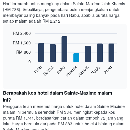
setiap
Hari termurah untuk menginap dalam Sainte-Maxime ialah Khamis
bulan
(RM 786). Sebaliknya, pengembara boleh menjangkakan untuk
Carta
membayar paling banyak pada hari Rabu, apabila purata harga
mempunyai
setiap malam adalah RM 2,212.
1
paksi
RM 2,400
X
yang
Bar
Chart
RM 1,600
memaparkan
graphic.
chart
with
bulan.
RM 800
7
Carta
bars.
mempunyai
0
1
Sabtu
Khamis
Selasa
Ahad
Jumaat
Rabu
Isnin
Carta
paksi
berikut
End
Y
of
memaparkan
yang
interactive
harga
chart
memaparkan
purata
Berapakah kos hotel dalam Sainte-Maxime malam
harga
bilik
ini?
purata
setiap
bilik
Pengguna telah menemui harga untuk hotel dalam Sainte-Maxime
hari
malam ini bermula serendah RM 384, meningkat kepada kos
dalam
purata RM 1,741, berdasarkan carian dalam tempoh 72 jam yang
seminggu
lalu. Harga bermula daripada RM 883 untuk hotel 4 bintang dalam
Carta
Sainte-Maxime malam ini.