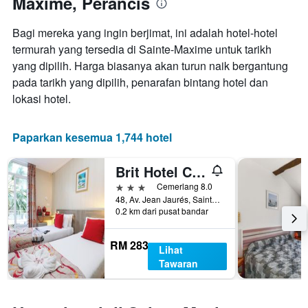
Maxime, Perancis
harga
memaparkan
purata
bilangan
Bagi mereka yang ingin berjimat, ini adalah hotel-hotel
bilik
hari
hujung
termurah yang tersedia di Sainte-Maxime untuk tarikh
sebelum
minggu
yang dipilih. Harga biasanya akan turun naik bergantung
penginapan
ini
Carta
pada tarikh yang dipilih, penarafan bintang hotel dan
yang
mempunyai
lokasi hotel.
ditemui
1
dalam
paksi
3
Y
Paparkan kesemua 1,744 hotel
hari
yang
lalu
memaparkan
Brit Hotel Confort Le Revest Sainte-Maxime
harga
purata
3 bintang
Cemerlang 8.0
bilik
48, Av. Jean Jaurés, Sainte-Maxime, Var, Perancis
0.2 km dari pusat bandar
RM 283
Lihat
Tawaran