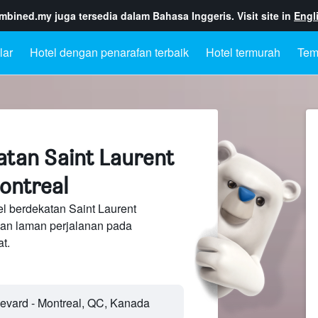
ombined.my
juga tersedia dalam Bahasa Inggeris. Visit site in
Engl
lar
Hotel dengan penarafan terbaik
Hotel termurah
Tem
atan Saint Laurent
ontreal
l berdekatan Saint Laurent
san laman perjalanan pada
t.