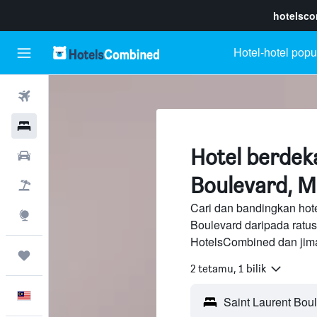
hotelsc
Hotel-hotel popu
Penerbangan
Hotel
Hotel berdek
Sewaan Kereta
Boulevard, M
Pakej
Cari dan bandingkan hote
Eksplorasi
Boulevard daripada ratu
HotelsCombined dan jima
Perjalanan
2 tetamu, 1 bilik
Melayu