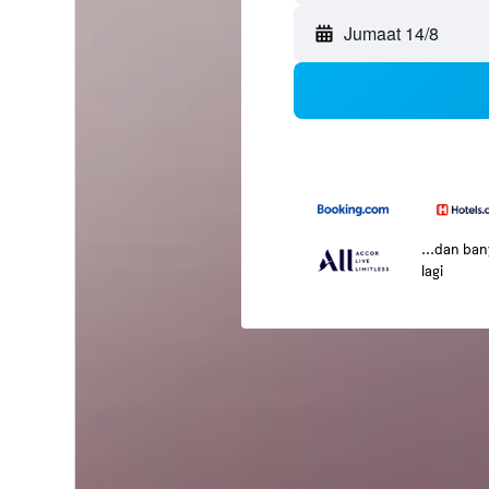
Jumaat 14/8
...dan ba
lagi