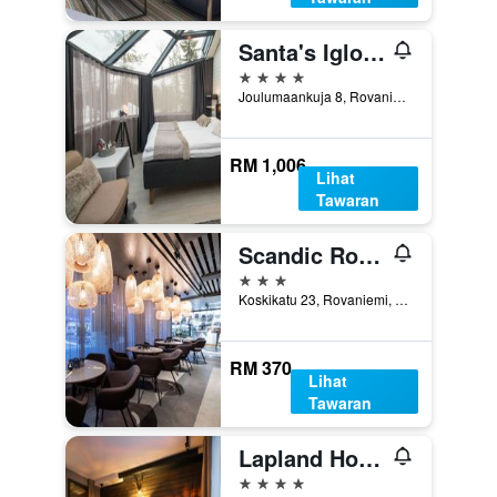
Santa's Igloos Arctic Circle
4 bintang
Joulumaankuja 8, Rovaniemi, Lapland, Finland
RM 1,006
Lihat
Tawaran
Scandic Rovaniemi City
3 bintang
Koskikatu 23, Rovaniemi, Lapland, Finland
RM 370
Lihat
Tawaran
Lapland Hotels Sky Ounasvaara
4 bintang