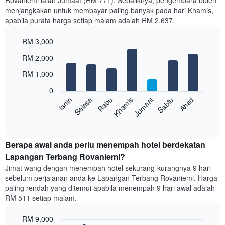
Rovaniemi ialah Jumaat (RM 771). Sebaliknya, pengembara boleh
Carta
menjangkakan untuk membayar paling banyak pada hari Khamis,
mempunyai
apabila purata harga setiap malam adalah RM 2,637.
1
paksi
RM 3,000
X
yang
Bar
Chart
RM 2,000
memaparkan
graphic.
chart
with
bulan.
RM 1,000
7
Carta
bars.
mempunyai
0
1
Sabtu
Khamis
Selasa
Ahad
Jumaat
Rabu
Isnin
Carta
paksi
berikut
End
Y
of
memaparkan
yang
interactive
harga
chart
memaparkan
purata
Berapa awal anda perlu menempah hotel berdekatan
harga
bilik
Lapangan Terbang Rovaniemi?
purata
setiap
bilik
Jimat wang dengan menempah hotel sekurang-kurangnya 9 hari
hari
sebelum perjalanan anda ke Lapangan Terbang Rovaniemi. Harga
dalam
paling rendah yang ditemui apabila menempah 9 hari awal adalah
seminggu
RM 511 setiap malam.
Carta
mempunyai
RM 9,000
1