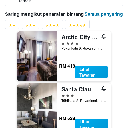
terbaik.
Semua penyaring
Saring mengikut penarafan bintang
Arctic City Hotel
4 bintang
Pekankatu 9, Rovaniemi, Lapland, Finland
RM 418
Lihat
Tawaran
Santa Claus Holiday Village
3 bintang
Tähtikuja 2, Rovaniemi, Lapland, Finland
RM 528
Lihat
Tawaran