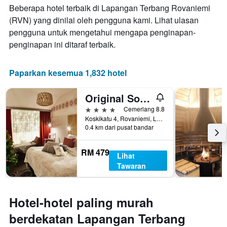
bilangan
Beberapa hotel terbaik di Lapangan Terbang Rovaniemi
hari
(RVN) yang dinilai oleh pengguna kami. Lihat ulasan
sebelum
pengguna untuk mengetahui mengapa penginapan-
penginapan
Carta
penginapan ini ditaraf terbaik.
mempunyai
1
paksi
Paparkan kesemua 1,832 hotel
Y
yang
Original Sokos Hotel Vaakuna Rovaniemi
memaparkan
harga
4 bintang
Cemerlang 8.8
purata
Koskikatu 4, Rovaniemi, Lapland, Finland
0.4 km dari pusat bandar
bilik
RM 479
Lihat
Tawaran
Hotel-hotel paling murah
berdekatan Lapangan Terbang