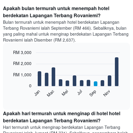
Apakah bulan termurah untuk menempah hotel
berdekatan Lapangan Terbang Rovaniemi?
Bulan termurah untuk menempah hotel berdekatan Lapangan
Terbang Rovaniemi ialah September (RM 466). Sebaliknya, bulan
yang paling mahal untuk menginap berdekatan Lapangan Terbang
Rovaniemi ialah Disember (RM 2,637).
RM 3,000
Bar
Chart
RM 2,000
graphic.
chart
with
12
RM 1,000
bars.
0
Carta
Mei
Nov
Mac
Sep
Jul
Jan
berikut
End
of
memaparkan
interactive
harga
chart
purata
Apakah hari termurah untuk menginap di hotel hotel
bilik
berdekatan Lapangan Terbang Rovaniemi?
setiap
Hari termurah untuk menginap berdekatan Lapangan Terbang
bulan