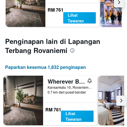
RM 761
Lihat
Tawaran
Penginapan lain di Lapangan
Terbang Rovaniemi
Paparkan kesemua 1,832 penginapan
Wherever Boutique Hostel
Kansankatu 10, Rovaniemi, Lapland, Finland
0.7 km dari pusat bandar
RM 761
Lihat
Tawaran