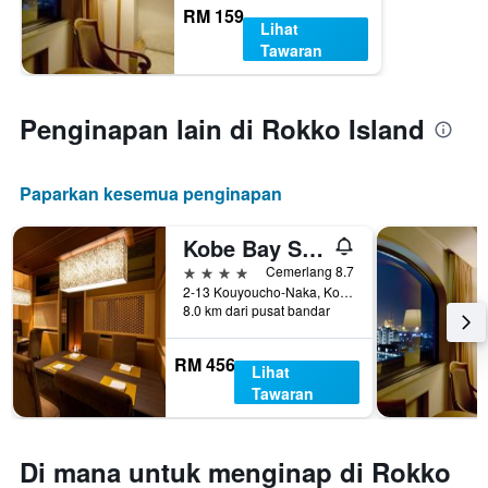
RM 159
Lihat
Tawaran
Penginapan lain di Rokko Island
Paparkan kesemua penginapan
Kobe Bay Sheraton Hotel & Towers
4 bintang
Cemerlang 8.7
2-13 Kouyoucho-Naka, Kobe, Jepun
8.0 km dari pusat bandar
RM 456
Lihat
Tawaran
Di mana untuk menginap di Rokko