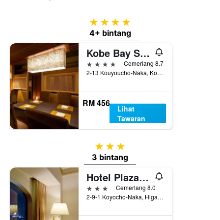
4 bintang
4+ bintang
Kobe Bay Sheraton Hotel & Towers
4 bintang
Cemerlang 8.7
2-13 Kouyoucho-Naka, Kobe, Jepun
RM 456
Lihat
Tawaran
3 bintang
3 bintang
Hotel Plaza Kobe
3 bintang
Cemerlang 8.0
2-9-1 Koyocho-Naka, Higashinada-ku, Kobe, Jepun