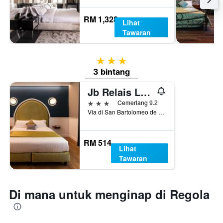
RM 1,328
Lihat
Tawaran
3 bintang
3 bintang
Jb Relais Luxury
3 bintang
Cemerlang 9.2
Via di San Bartolomeo de Vaccinari 19, Rom, Itali
RM 514
Lihat
Tawaran
Di mana untuk menginap di Regola