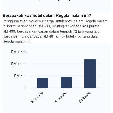
berikut
End
Y
of
memaparkan
yang
interactive
harga
chart
memaparkan
purata
Berapakah kos hotel dalam Regola malam ini?
harga
bilik
Pengguna telah menemui harga untuk hotel dalam Regola malam
purata
setiap
bilik
ini bermula serendah RM 439, meningkat kepada kos purata
hari
RM 499, berdasarkan carian dalam tempoh 72 jam yang lalu.
dalam
Harga bermula daripada RM 481 untuk hotel 4 bintang dalam
seminggu
Regola malam ini.
Carta
mempunyai
RM 1,500
1
paksi
Bar
Chart
graphic.
chart
X
RM 1,000
with
yang
3
memaparkan
bars.
RM 500
hari
dalam
Carta
seminggu.
0
berikut
Carta
4-bintang
5-bintang
3-bintang
memaparkan
mempunyai
harga
1
End
purata
paksi
of
satu
interactive
Y
bilik
chart