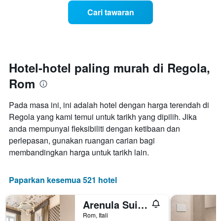
mengikut
menjelang
Cari tawaran
bintang.
tarikh
Carta
menginap
mempunyai
Carta
1
mempunyai
paksi
1
Y
paksi
Hotel-hotel paling murah di Regola,
yang
X
memaparkan
Rom
yang
harga
memaparkan
purata
bilangan
Pada masa ini, ini adalah hotel dengan harga terendah di
bilik
hari
hujung
Regola yang kami temui untuk tarikh yang dipilih. Jika
sebelum
minggu
anda mempunyai fleksibiliti dengan ketibaan dan
penginapan
ini
Carta
perlepasan, gunakan ruangan carian bagi
yang
mempunyai
membandingkan harga untuk tarikh lain.
ditemui
1
dalam
paksi
3
Y
Paparkan kesemua 521 hotel
hari
yang
lalu
memaparkan
Arenula Suites
harga
purata
Rom, Itali