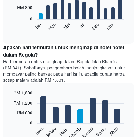
with
12
RM 800
bars.
0
Carta
Mei
Nov
Mac
Sep
Jan
Jul
berikut
End
of
memaparkan
interactive
harga
chart
purata
Apakah hari termurah untuk menginap di hotel hotel
bilik
dalam Regola?
setiap
Hari termurah untuk menginap dalam Regola ialah Khamis
bulan
(RM 841). Sebaliknya, pengembara boleh menjangkakan untuk
Carta
membayar paling banyak pada hari Isnin, apabila purata harga
mempunyai
setiap malam adalah RM 1,631.
1
paksi
RM 1,800
X
yang
Bar
Chart
RM 1,200
memaparkan
graphic.
chart
with
bulan.
RM 600
7
Carta
bars.
mempunyai
0
1
Sabtu
Khamis
Selasa
Ahad
Jumaat
Rabu
Isnin
Carta
paksi