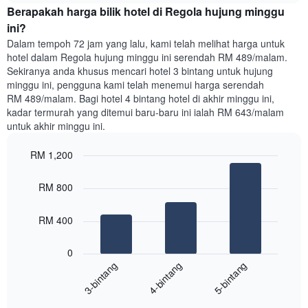
yang
Berapakah harga bilik hotel di Regola hujung minggu
malam
memaparkan
ini
ini?
purata
yang
Dalam tempoh 72 jam yang lalu, kami telah melihat harga untuk
harga
ditemui
hotel dalam Regola hujung minggu ini serendah RM 489/malam.
bilik
dalam
Sekiranya anda khusus mencari hotel 3 bintang untuk hujung
3
minggu ini, pengguna kami telah menemui harga serendah
hari
RM 489/malam. Bagi hotel 4 bintang hotel di akhir minggu ini,
lalu
kadar termurah yang ditemui baru-baru ini ialah RM 643/malam
yang
untuk akhir minggu ini.
diagregatkan
mengikut
RM 1,200
penarafan
bintang
Bar
Chart
Carta
graphic.
chart
RM 800
with
mempunyai
3
1
bars.
RM 400
paksi
X
Carta
yang
0
berikut
menunjukkan
4-bintang
5-bintang
3-bintang
memaparkan
kategori
purata
hotel
End
harga
mengikut
of
bilik