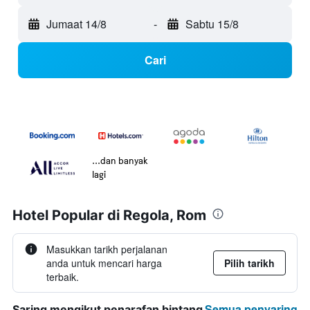
Jumaat 14/8
-
Sabtu 15/8
Cari
...dan banyak
lagi
Hotel Popular di Regola, Rom
Masukkan tarikh perjalanan
anda untuk mencari harga
Pilih tarikh
terbaik.
Semua penyaring
Saring mengikut penarafan bintang