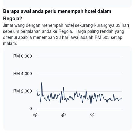
interactive
bintang.
hujung
chart
Carta
Berapa awal anda perlu menempah hotel dalam
minggu
mempunyai
ini
Regola?
1
yang
paksi
Jimat wang dengan menempah hotel sekurang-kurangnya 33 hari
ditemui
Y
sebelum perjalanan anda ke Regola. Harga paling rendah yang
dalam
yang
ditemui apabila menempah 33 hari awal adalah RM 503 setiap
3
memaparkan
malam.
hari
harga
lalu
purata
RM 6,000
yang
bilik
diagregatkan
Line
Chart
malam
graphic.
chart
mengikut
ini
with
RM 4,000
penarafan
yang
90
bintang
ditemui
data
Carta
points.
dalam
RM 2,000
mempunyai
3
1
Carta
hari
paksi
berikut
lalu
0
X
menunjukkan
60
30
90
yang
bagaimana
End
memaparkan
of
harga
interactive
kategori
bilik
chart
hotel
berubah