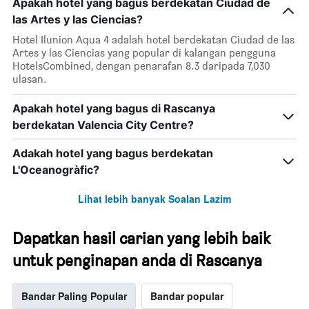
Apakah hotel yang bagus berdekatan Ciudad de
hari
dalam
las Artes y las Ciencias?
seminggu.
Hotel Ilunion Aqua 4 adalah hotel berdekatan Ciudad de las
Carta
Artes y las Ciencias yang popular di kalangan pengguna
mempunyai
HotelsCombined, dengan penarafan 8.3 daripada 7,030
1
ulasan.
paksi
Y
Apakah hotel yang bagus di Rascanya
yang
memaparkan
berdekatan Valencia City Centre?
purata
harga
Adakah hotel yang bagus berdekatan
bilik
L'Oceanogràfic?
Lihat lebih banyak Soalan Lazim
Dapatkan hasil carian yang lebih baik
untuk penginapan anda di Rascanya
Bandar Paling Popular
Bandar popular