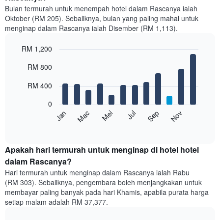
Bulan termurah untuk menempah hotel dalam Rascanya ialah
Oktober (RM 205). Sebaliknya, bulan yang paling mahal untuk
menginap dalam Rascanya ialah Disember (RM 1,113).
RM 1,200
Bar
Chart
RM 800
graphic.
chart
with
12
RM 400
bars.
0
Carta
Mei
Nov
Mac
Sep
Jan
Jul
berikut
End
of
memaparkan
interactive
harga
chart
purata
Apakah hari termurah untuk menginap di hotel hotel
bilik
dalam Rascanya?
setiap
Hari termurah untuk menginap dalam Rascanya ialah Rabu
bulan
(RM 303). Sebaliknya, pengembara boleh menjangkakan untuk
Carta
membayar paling banyak pada hari Khamis, apabila purata harga
mempunyai
setiap malam adalah RM 37,377.
1
paksi