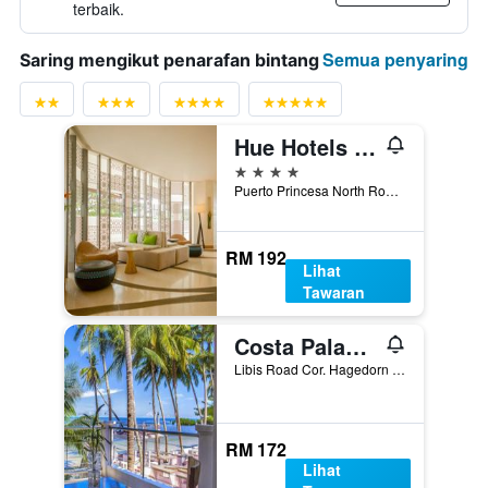
terbaik.
Semua penyaring
Saring mengikut penarafan bintang
Hue Hotels and Resorts Puerto Princesa Managed by HII
4 bintang
Puerto Princesa North Road KM 3, Puerto Princesa, Filipina
RM 192
Lihat
Tawaran
Costa Palawan Resort
Libis Road Cor. Hagedorn Road, San Pedro, Puerto Princesa, Filipina
RM 172
Lihat