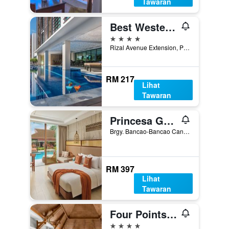
Tawaran
Best Western Plus The Ivywall Hotel - Palawan
4 bintang
Rizal Avenue Extension, Puerto Princesa, Filipina
RM 217
Lihat
Tawaran
Princesa Garden Island Resort and Spa
Brgy. Bancao-Bancao Canuigaran St., Puerto Princesa, Filipina
RM 397
Lihat
Tawaran
Four Points by Sheraton Palawan Puerto Princesa
4 bintang