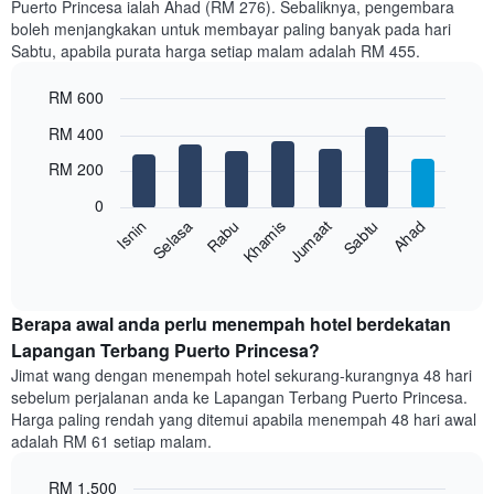
Puerto Princesa ialah Ahad (RM 276). Sebaliknya, pengembara
Carta
boleh menjangkakan untuk membayar paling banyak pada hari
mempunyai
Sabtu, apabila purata harga setiap malam adalah RM 455.
1
paksi
RM 600
X
yang
Bar
Chart
RM 400
memaparkan
graphic.
chart
with
bulan.
RM 200
7
Carta
bars.
mempunyai
0
1
Rabu
Khamis
Jumaat
Sabtu
Ahad
Isnin
Selasa
Carta
paksi
berikut
End
Y
of
memaparkan
yang
interactive
harga
chart
memaparkan
purata
Berapa awal anda perlu menempah hotel berdekatan
harga
bilik
Lapangan Terbang Puerto Princesa?
purata
setiap
bilik
Jimat wang dengan menempah hotel sekurang-kurangnya 48 hari
hari
sebelum perjalanan anda ke Lapangan Terbang Puerto Princesa.
dalam
Harga paling rendah yang ditemui apabila menempah 48 hari awal
seminggu
adalah RM 61 setiap malam.
Carta
mempunyai
RM 1,500
1