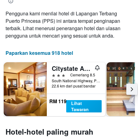
bilangan
hari
Pengguna kami menilai hotel di Lapangan Terbang
sebelum
Puerto Princesa (PPS) ini antara tempat penginapan
penginapan
Carta
terbaik. Lihat menerusi penerangan hotel dan ulasan
mempunyai
pengguna untuk mencari yang sesuai untuk anda.
1
paksi
Y
Paparkan kesemua 918 hotel
yang
memaparkan
Citystate Asturias Hotel Palawan
harga
purata
3 bintang
Cemerlang 8.5
bilik
South National Highway, Puerto Princesa, Filipina
22.6 km dari pusat bandar
RM 119
Lihat
Tawaran
Hotel-hotel paling murah