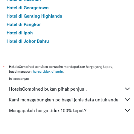
Hotel di Georgetown
Hotel di Genting Highlands
Hotel di Pangkor
Hotel di Ipoh
Hotel di Johor Bahru
Hotel di Hat Yai
Hotel di Kota Kinabalu
Hotel di Kuching
*
HotelsCombined sentiasa berusaha mendapatkan harga yang tepat,
bagaimanapun,
harga tidak dijamin
.
Hotel di Tokyo
Ini sebabnya:
Hotel di Batu Feringgi
HotelsCombined bukan pihak penjual.
Hotel di Bangkok
Hotel di Putrajaya
Kami menggabungkan pelbagai jenis data untuk anda
Hotel di Shah Alam
Mengapakah harga tidak 100% tepat?
Hotel di Kota Bharu
Hotel di Mersing
Hotel di Taiping