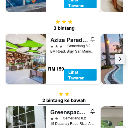
Tawaran
3 bintang
3 bintang
Aziza Paradise Hotel
3 bintang
Cemerlang 8.2
BM Road, Brgy. San Manuel, Puerto Princesa, Filipina
RM 159
Lihat
Tawaran
2 bintang
2 bintang ke bawah
Greenspace Palawan
2 bintang
Cemerlang 8.2
15 Dacanay Road Rizal Avenue, Puerto Princesa, Filipina