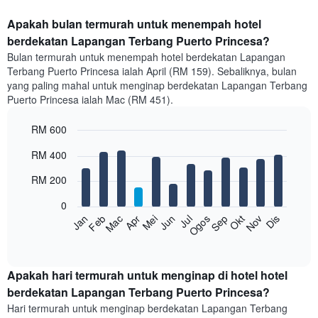
Apakah bulan termurah untuk menempah hotel
berdekatan Lapangan Terbang Puerto Princesa?
Bulan termurah untuk menempah hotel berdekatan Lapangan
Terbang Puerto Princesa ialah April (RM 159). Sebaliknya, bulan
yang paling mahal untuk menginap berdekatan Lapangan Terbang
Puerto Princesa ialah Mac (RM 451).
RM 600
Bar
Chart
RM 400
graphic.
chart
with
RM 200
12
bars.
0
Feb
Mei
Ogos
Nov
Mac
Jun
Sep
Dis
Apr
Jul
Okt
Jan
Carta
berikut
End
of
memaparkan
interactive
harga
chart
purata
Apakah hari termurah untuk menginap di hotel hotel
bilik
berdekatan Lapangan Terbang Puerto Princesa?
setiap
Hari termurah untuk menginap berdekatan Lapangan Terbang
bulan