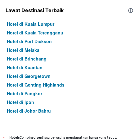
Lawat Destinasi Terbaik
Hotel di Kuala Lumpur
Hotel di Kuala Terengganu
Hotel di Port Dickson
Hotel di Melaka
Hotel di Brinchang
Hotel di Kuantan
Hotel di Georgetown
Hotel di Genting Highlands
Hotel di Pangkor
Hotel di Ipoh
Hotel di Johor Bahru
Hotel di Hat Yai
Hotel di Kota Kinabalu
Hotel di Kuching
*
HotelsCombined sentiasa berusaha mendapatkan harga yang tepat,