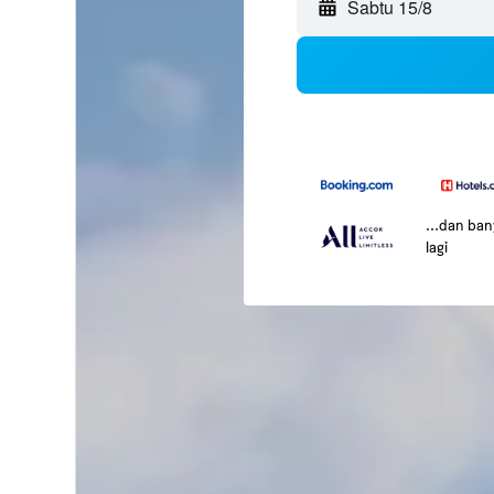
Sabtu 15/8
...dan ba
lagi