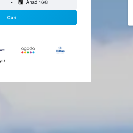
-
Ahad 16/8
Cari
nyak