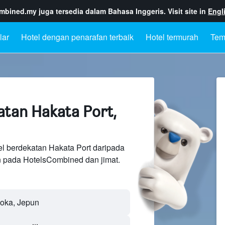
ombined.my
juga tersedia dalam Bahasa Inggeris. Visit site in
Engl
lar
Hotel dengan penarafan terbaik
Hotel termurah
Tem
atan Hakata Port,
el berdekatan Hakata Port daripada
n pada HotelsCombined dan jimat.