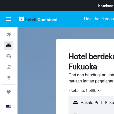
hotelsc
Hotel-hotel popu
Penerbangan
Hotel
Hotel berdek
Sewaan Kereta
Fukuoka
Pakej
Cari dan bandingkan hot
Eksplorasi
ratusan laman perjalana
2 tetamu, 1 bilik
Perjalanan
Melayu