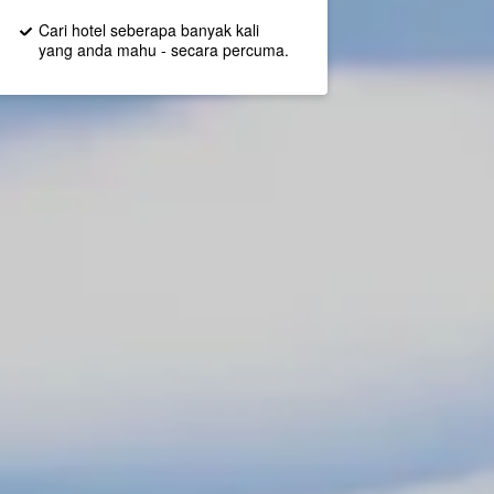
Cari hotel seberapa banyak kali
yang anda mahu - secara percuma.