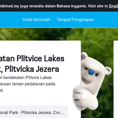
ombined.my
juga tersedia dalam Bahasa Inggeris. Visit site in
Engl
Hotel termurah
Tempat Penginapan
tan Plitvice Lakes
, Plitvicka Jezera
l berdekatan Plitvice Lakes
ratusan laman perjalanan pada
t.