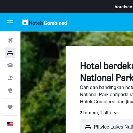
hotelsc
Penerbangan
Hotel
Hotel berdeka
Sewaan Kereta
National Park
Pakej
Cari dan bandingkan hote
Eksplorasi
National Park daripada 
HotelsCombined dan jima
Perjalanan
2 tetamu, 1 bilik
Melayu