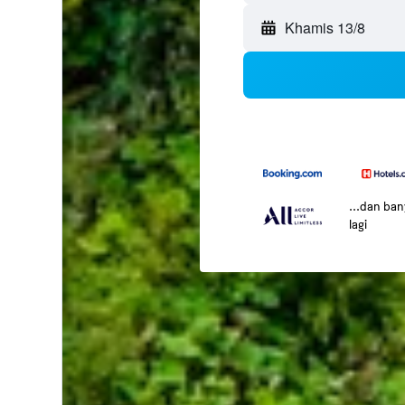
Khamis 13/8
...dan ba
lagi