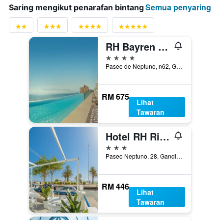
Semua penyaring
Saring mengikut penarafan bintang
RH Bayren Hotel & Spa
4 bintang
Paseo de Neptuno, n62, Gandia, Valencia, Sepanyol
RM 675
Lihat
Tawaran
Hotel RH Riviera
3 bintang
Paseo Neptuno, 28, Gandia, Valencia, Sepanyol
RM 446
Lihat
Tawaran