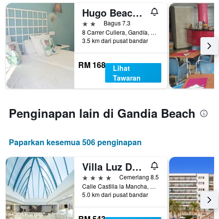
Hugo Beach Hotel
2 bintang
Bagus 7.3
8 Carrer Cullera, Gandía, Spain, Gandia, Valencia, Sepanyol
3.5 km dari pusat bandar
RM 168
Lihat
Tawaran
Penginapan lain di Gandia Beach
Paparkan kesemua 506 penginapan
Villa Luz Design & Art Hotel
4 bintang
Cemerlang 8.5
Calle Castilla la Mancha, 24, Gandia, Valencia, Sepanyol
5.0 km dari pusat bandar
RM 543