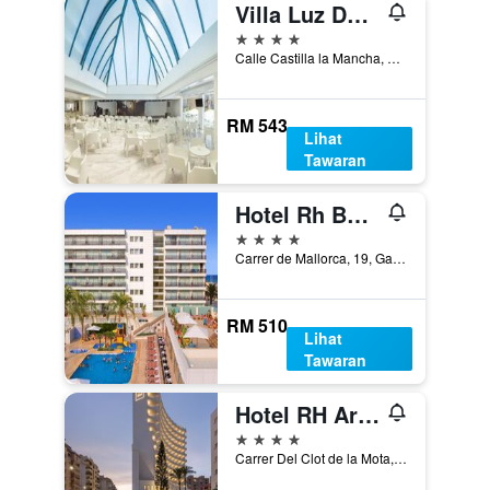
Villa Luz Design & Art Hotel
4 bintang
Calle Castilla la Mancha, 24, Gandia, Valencia, Sepanyol
RM 543
Lihat
Tawaran
Hotel Rh Bayren Parc
4 bintang
Carrer de Mallorca, 19, Gandia, Valencia, Sepanyol
RM 510
Lihat
Tawaran
Hotel RH Arena
4 bintang
Carrer Del Clot de la Mota, 38, Gandia, Valencia, Sepanyol