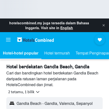
hotelscombined.my
juga tersedia dalam Bahasa
Inggeris. Visit site in
English
Hotel-hotel popular
Hotel termurah
Tempat Penginapa
Hotel berdekatan Gandia Beach, Gandia
Cari dan bandingkan hotel berdekatan Gandia Beach
daripada ratusan laman perjalanan pada
HotelsCombined dan jimat.
2 tetamu, 1 bilik
Gandia Beach - Gandia, Valencia, Sepanyol