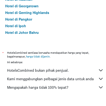
Hotel di Georgetown
Hotel di Genting Highlands
Hotel di Pangkor
Hotel di Ipoh
Hotel di Johor Bahru
Hotel di Hat Yai
Hotel di Kota Kinabalu
Hotel di Kuching
*
HotelsCombined sentiasa berusaha mendapatkan harga yang tepat,
bagaimanapun,
harga tidak dijamin
.
Hotel di Tokyo
Ini sebabnya:
Hotel di Batu Feringgi
HotelsCombined bukan pihak penjual.
Hotel di Bangkok
Hotel di Putrajaya
Kami menggabungkan pelbagai jenis data untuk anda
Hotel di Shah Alam
Mengapakah harga tidak 100% tepat?
Hotel di Kota Bharu
Hotel di Mersing
Hotel di Taiping