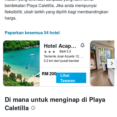
berdekatan Playa Caletilla. Jika anda mempunyai
fleksibiliti, ubah tarikh yang dipilih bagi membandingkan
harga.
Paparkan kesemua 54 hotel
Hotel Acapulco Amor
3 bintang
Baik 5.3
Teniente José Azueta 12, Acapulco, Guerrero, Mexico
0.2 km dari pusat bandar
RM 200
Lihat
Tawaran
Di mana untuk menginap di Playa
Caletilla