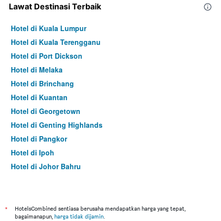
Lawat Destinasi Terbaik
Hotel di Kuala Lumpur
Hotel di Kuala Terengganu
Hotel di Port Dickson
Hotel di Melaka
Hotel di Brinchang
Hotel di Kuantan
Hotel di Georgetown
Hotel di Genting Highlands
Hotel di Pangkor
Hotel di Ipoh
Hotel di Johor Bahru
Hotel di Hat Yai
Hotel di Kota Kinabalu
Hotel di Kuching
*
HotelsCombined sentiasa berusaha mendapatkan harga yang tepat,
bagaimanapun,
harga tidak dijamin
.