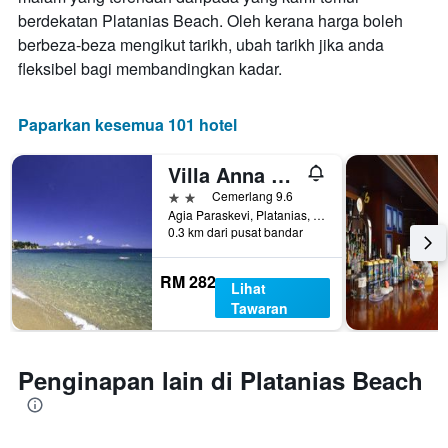
berdekatan Platanias Beach. Oleh kerana harga boleh
berbeza-beza mengikut tarikh, ubah tarikh jika anda
fleksibel bagi membandingkan kadar.
Paparkan kesemua 101 hotel
Villa Anna Maria
2 bintang
Cemerlang 9.6
Agia Paraskevi, Platanias, Greece
0.3 km dari pusat bandar
RM 282
Lihat
Tawaran
Penginapan lain di Platanias Beach