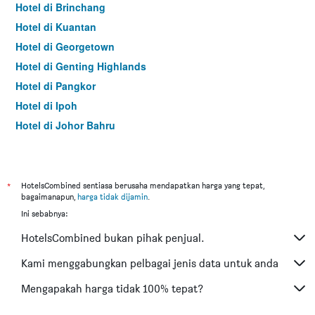
Hotel di Brinchang
Hotel di Kuantan
Hotel di Georgetown
Hotel di Genting Highlands
Hotel di Pangkor
Hotel di Ipoh
Hotel di Johor Bahru
Hotel di Hat Yai
Hotel di Kota Kinabalu
Hotel di Kuching
*
HotelsCombined sentiasa berusaha mendapatkan harga yang tepat,
bagaimanapun,
harga tidak dijamin
.
Hotel di Tokyo
Ini sebabnya:
Hotel di Batu Feringgi
HotelsCombined bukan pihak penjual.
Hotel di Bangkok
Hotel di Putrajaya
Kami menggabungkan pelbagai jenis data untuk anda
Hotel di Shah Alam
Mengapakah harga tidak 100% tepat?
Hotel di Kota Bharu