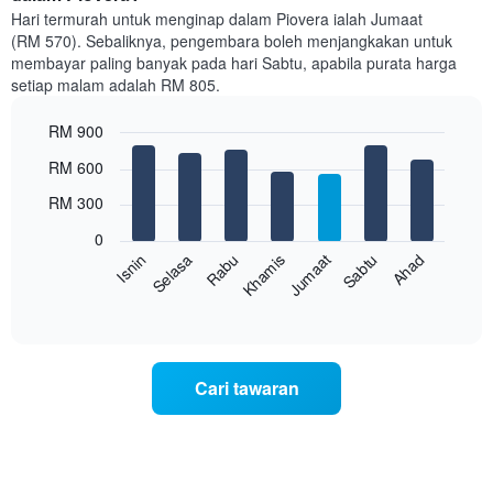
Hari termurah untuk menginap dalam Piovera ialah Jumaat
(RM 570). Sebaliknya, pengembara boleh menjangkakan untuk
membayar paling banyak pada hari Sabtu, apabila purata harga
setiap malam adalah RM 805.
RM 900
Bar
Chart
RM 600
graphic.
chart
with
RM 300
7
bars.
0
Rabu
Khamis
Jumaat
Sabtu
Ahad
Isnin
Selasa
Carta
berikut
End
of
memaparkan
interactive
harga
chart
purata
bilik
Cari tawaran
setiap
hari
dalam
seminggu
Carta