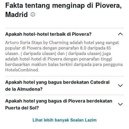
mempunyai
Fakta tentang menginap di Piovera,
1
Madrid
paksi
X
yang
memaparkan
Apakah hotel-hotel terbaik di Piovera?
hari
dalam
Arturo Soria Stays by Charming adalah hotel yang sangat
seminggu.
popular di Piovera dengan penarafan 8.0 daripada 65
Carta
ulasan. ( daripada ulasan) dan ( daripada ulasan) juga
mempunyai
adalah hotel-hotel di Piovera dengan penarafan tinggi
1
berdasarkan maklum balas terkini daripada para pengguna
paksi
HotelsCombined.
Y
yang
Apakah hotel yang bagus berdekatan Catedral
memaparkan
de la Almudena?
purata
harga
bilik
Apakah hotel yang bagus di Piovera berdekatan
Puerta del Sol?
Lihat lebih banyak Soalan Lazim