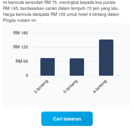
ini bermula serendah RM 75, meningkat kepada kos purata
RM 145, berdasarkan carian dalam tempoh 72 jam yang lalu.
Harga bermula daripada RM 155 untuk hotel 4 bintang dalam
Pingdu malam ini.
RM 180
Bar
Chart
graphic.
chart
RM 120
with
3
bars.
RM 60
Carta
0
berikut
3-bintang
4-bintang
2-bintang
memaparkan
harga
End
purata
of
satu
interactive
bilik
chart
malam
ini
Cari tawaran
yang
ditemui
dalam