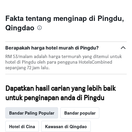
3
hari
lalu
Fakta tentang menginap di Pingdu,
yang
Qingdao
diagregatkan
mengikut
penarafan
bintang
Berapakah harga hotel murah di Pingdu?
Carta
mempunyai
RM 53/malam adalah harga termurah yang ditemui untuk
1
hotel di Pingdu oleh para pengguna HotelsCombined
paksi
sepanjang 72 jam lalu.
X
yang
menunjukkan
Dapatkan hasil carian yang lebih baik
kategori
hotel
untuk penginapan anda di Pingdu
mengikut
bintang.
Carta
Bandar Paling Popular
Bandar popular
mempunyai
1
Hotel di Cina
Kawasan di Qingdao
paksi