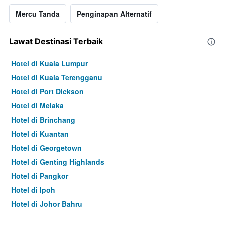
Y
yang
Mercu Tanda
Penginapan Alternatif
memaparkan
harga
purata
Lawat Destinasi Terbaik
bilik
malam
Hotel di Kuala Lumpur
ini
Hotel di Kuala Terengganu
yang
ditemui
Hotel di Port Dickson
dalam
Hotel di Melaka
3
hari
Hotel di Brinchang
lalu
Hotel di Kuantan
Hotel di Georgetown
Hotel di Genting Highlands
Hotel di Pangkor
Hotel di Ipoh
Hotel di Johor Bahru
Hotel di Hat Yai