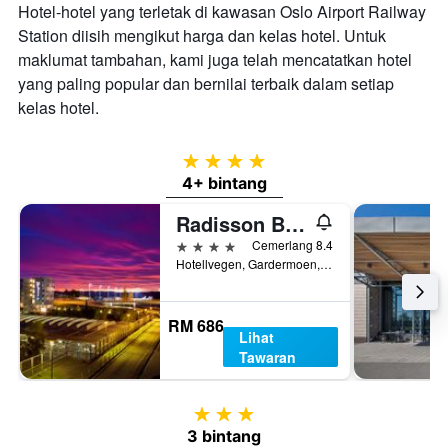
Hotel-hotel yang terletak di kawasan Oslo Airport Railway
Station diisih mengikut harga dan kelas hotel. Untuk
maklumat tambahan, kami juga telah mencatatkan hotel
yang paling popular dan bernilai terbaik dalam setiap
kelas hotel.
4 bintang
4+ bintang
Radisson Blu Airport Hotel, Oslo Gardermoen
4 bintang
Cemerlang 8.4
Hotellvegen, Gardermoen, Gardermoen, Akershus, Norway
RM 686
Lihat
Tawaran
3 bintang
3 bintang