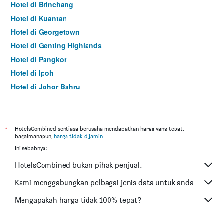
Hotel di Brinchang
Hotel di Kuantan
Hotel di Georgetown
Hotel di Genting Highlands
Hotel di Pangkor
Hotel di Ipoh
Hotel di Johor Bahru
Hotel di Hat Yai
Hotel di Kota Kinabalu
Hotel di Kuching
*
HotelsCombined sentiasa berusaha mendapatkan harga yang tepat,
bagaimanapun,
harga tidak dijamin
.
Hotel di Tokyo
Ini sebabnya:
Hotel di Batu Feringgi
HotelsCombined bukan pihak penjual.
Hotel di Bangkok
Hotel di Putrajaya
Kami menggabungkan pelbagai jenis data untuk anda
Hotel di Shah Alam
Mengapakah harga tidak 100% tepat?
Hotel di Kota Bharu