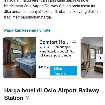
Ini adalah harga terendah yang kami dapati di hotel
berdekatan Oslo Airport Railway Station pada masa ini.
Jika anda mempunyai fleksibiliti, ubah tarikh yang dipilih
bagi membandingkan harga.
Paparkan kesemua 3 hotel
Comfort Hotel Runway
3 bintang
Cemerlang 8.3
Hans Gaarders Veg 27, Gardermoen, Akershus, Norway
1.8 km dari pusat bandar
RM 320
Lihat
Tawaran
Harga hotel di Oslo Airport Railway
Station