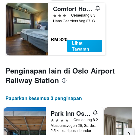
Comfort Hotel Runway
3 bintang
Cemerlang 8.3
Hans Gaarders Veg 27, Gardermoen, Akershus, Norway
RM 320
Lihat
Tawaran
Penginapan lain di Oslo Airport
Railway Station
Paparkan kesemua 3 penginapan
Park Inn Oslo Airport West
4 bintang
Cemerlang 8.2
Museumsvegen 26, Gardermoen, Akershus, Norway
2.5 km dari pusat bandar