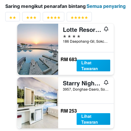
Semua penyaring
Saring mengikut penarafan bintang
Lotte Resort Sokcho
4 bintang
186 Daepohang-Gil, Sokcho, Korea Selatan
RM 683
Lihat
Tawaran
Starry Night Motel
3957, Donghae-Daero, Sokcho, Korea Selatan
RM 253
Lihat
Tawaran