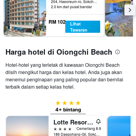
204, Haeoreum-ro, Sokcho, Korea Selatan
2.0 km dari pusat bandar
RM 102
Lihat
Tawaran
Harga hotel di Oiongchi Beach
Hotel-hotel yang terletak di kawasan Oiongchi Beach
diisih mengikut harga dan kelas hotel. Anda juga akan
menemui penginapan yang paling popular dan bernilai
terbaik dalam setiap kelas hotel.
4 bintang
4+ bintang
Lotte Resort Sokcho
4 bintang
Cemerlang 8.9
186 Daepohang-Gil, Sokcho, Korea Selatan