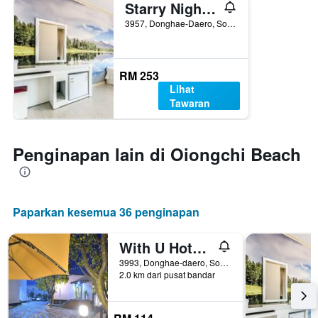
Starry Night Motel
3957, Donghae-Daero, Sokcho, Korea Selatan
RM 253
Lihat
Tawaran
Penginapan lain di Oiongchi Beach
Paparkan kesemua 36 penginapan
With U Hotel & Guesthouse
3993, Donghae-daero, Sokcho, Korea Selatan
2.0 km dari pusat bandar