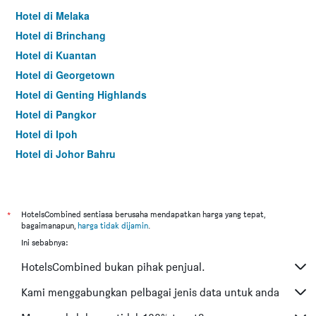
Hotel di Melaka
Hotel di Brinchang
Hotel di Kuantan
Hotel di Georgetown
Hotel di Genting Highlands
Hotel di Pangkor
Hotel di Ipoh
Hotel di Johor Bahru
Hotel di Hat Yai
Hotel di Kota Kinabalu
Hotel di Kuching
*
HotelsCombined sentiasa berusaha mendapatkan harga yang tepat,
bagaimanapun,
harga tidak dijamin
.
Hotel di Tokyo
Ini sebabnya:
Hotel di Batu Feringgi
HotelsCombined bukan pihak penjual.
Hotel di Bangkok
Hotel di Putrajaya
Kami menggabungkan pelbagai jenis data untuk anda
Hotel di Shah Alam