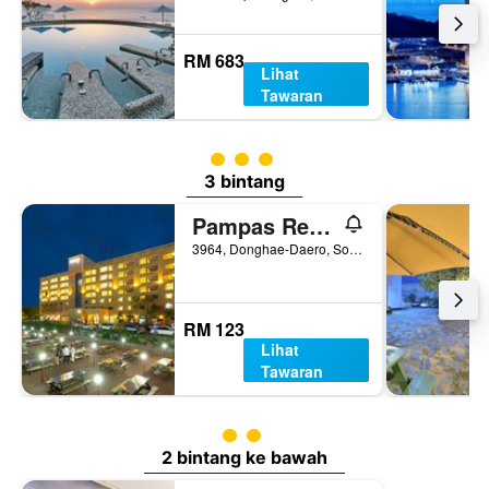
RM 683
Lihat
Tawaran
penarafan kelas 3
3 bintang
Pampas Resort
3964, Donghae-Daero, Sokcho, Korea Selatan
RM 123
Lihat
Tawaran
penarafan kelas 2
2 bintang ke bawah