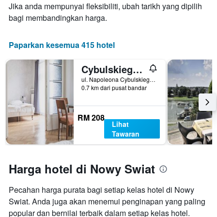
minggu
Jika anda mempunyai fleksibiliti, ubah tarikh yang dipilih
penginapan
ini
Carta
bagi membandingkan harga.
yang
mempunyai
ditemui
1
dalam
paksi
Paparkan kesemua 415 hotel
3
Y
hari
yang
Cybulskiego Guest Rooms
lalu
memaparkan
harga
ul. Napoleona Cybulskiego 6, Krakow, Malopolskie, Poland
0.7 km dari pusat bandar
purata
bilik
RM 208
Lihat
Tawaran
Harga hotel di Nowy Swiat
Pecahan harga purata bagi setiap kelas hotel di Nowy
Swiat. Anda juga akan menemui penginapan yang paling
popular dan bernilai terbaik dalam setiap kelas hotel.