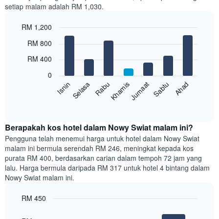
setiap malam adalah RM 1,030.
1
paksi
RM 1,200
X
yang
Bar
Chart
RM 800
memaparkan
graphic.
chart
with
bulan.
RM 400
7
Carta
bars.
mempunyai
0
1
Sabtu
Khamis
Selasa
Ahad
Jumaat
Rabu
Isnin
Carta
paksi
berikut
End
Y
of
memaparkan
yang
interactive
harga
chart
memaparkan
purata
Berapakah kos hotel dalam Nowy Swiat malam ini?
harga
bilik
Pengguna telah menemui harga untuk hotel dalam Nowy Swiat
purata
setiap
bilik
malam ini bermula serendah RM 246, meningkat kepada kos
hari
purata RM 400, berdasarkan carian dalam tempoh 72 jam yang
dalam
lalu. Harga bermula daripada RM 317 untuk hotel 4 bintang dalam
seminggu
Nowy Swiat malam ini.
Carta
mempunyai
RM 450
1
paksi
Bar
Chart
graphic.
chart
X