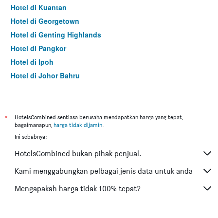
Hotel di Kuantan
Hotel di Georgetown
Hotel di Genting Highlands
Hotel di Pangkor
Hotel di Ipoh
Hotel di Johor Bahru
Hotel di Hat Yai
Hotel di Kota Kinabalu
Hotel di Kuching
*
HotelsCombined sentiasa berusaha mendapatkan harga yang tepat,
bagaimanapun,
harga tidak dijamin
.
Hotel di Tokyo
Ini sebabnya:
Hotel di Batu Feringgi
HotelsCombined bukan pihak penjual.
Hotel di Bangkok
Hotel di Putrajaya
Kami menggabungkan pelbagai jenis data untuk anda
Hotel di Shah Alam
Mengapakah harga tidak 100% tepat?
Hotel di Kota Bharu
Hotel di Mersing