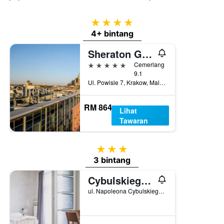
4 bintang
4+ bintang
Sheraton Grand Krakow
5 bintang
Cemerlang
9.1
Ul. Powisle 7, Krakow, Malopolskie, Poland
RM 864
Lihat
Tawaran
3 bintang
3 bintang
Cybulskiego Guest Rooms
ul. Napoleona Cybulskiego 6, Krakow, Malopolskie, Poland