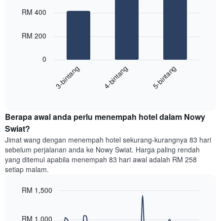
Chart
Carta
graphic.
chart
RM 400
with
mempunyai
3
1
bars.
RM 200
paksi
X
Carta
yang
0
berikut
menunjukkan
4-bintang
5-bintang
3-bintang
memaparkan
kategori
purata
hotel
End
harga
mengikut
of
bilik
interactive
bintang.
hujung
chart
Carta
Berapa awal anda perlu menempah hotel dalam Nowy
minggu
mempunyai
ini
Swiat?
1
yang
paksi
Jimat wang dengan menempah hotel sekurang-kurangnya 83 hari
ditemui
Y
sebelum perjalanan anda ke Nowy Swiat. Harga paling rendah
dalam
yang
yang ditemui apabila menempah 83 hari awal adalah RM 258
3
memaparkan
setiap malam.
hari
harga
lalu
purata
RM 1,500
yang
bilik
diagregatkan
Line
Chart
malam
graphic.
chart
mengikut
ini
with
RM 1,000
penarafan