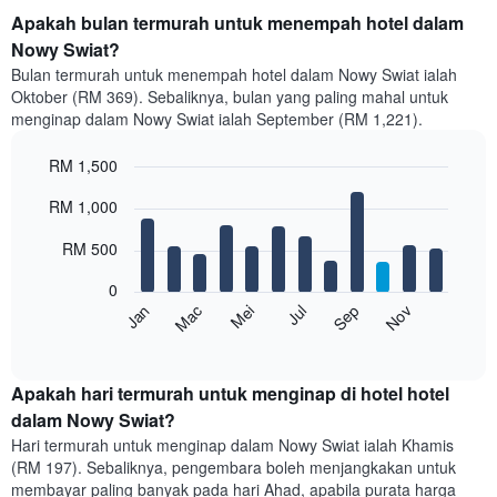
Apakah bulan termurah untuk menempah hotel dalam
Nowy Swiat?
Bulan termurah untuk menempah hotel dalam Nowy Swiat ialah
Oktober (RM 369). Sebaliknya, bulan yang paling mahal untuk
menginap dalam Nowy Swiat ialah September (RM 1,221).
RM 1,500
Bar
Chart
RM 1,000
graphic.
chart
with
12
RM 500
bars.
0
Carta
Mei
Nov
Mac
Sep
Jan
Jul
berikut
End
of
memaparkan
interactive
harga
chart
purata
Apakah hari termurah untuk menginap di hotel hotel
bilik
dalam Nowy Swiat?
setiap
Hari termurah untuk menginap dalam Nowy Swiat ialah Khamis
bulan
(RM 197). Sebaliknya, pengembara boleh menjangkakan untuk
Carta
membayar paling banyak pada hari Ahad, apabila purata harga
mempunyai