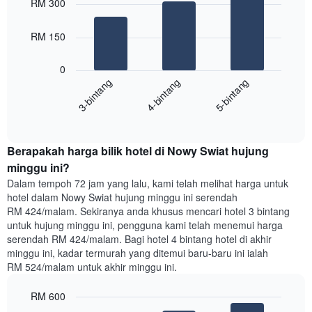
RM 300
with
yang
3
memaparkan
bars.
RM 150
hari
dalam
Carta
seminggu.
0
berikut
Carta
4-bintang
5-bintang
3-bintang
memaparkan
mempunyai
harga
1
End
purata
paksi
of
satu
interactive
Y
bilik
chart
yang
Berapakah harga bilik hotel di Nowy Swiat hujung
malam
memaparkan
ini
minggu ini?
purata
yang
Dalam tempoh 72 jam yang lalu, kami telah melihat harga untuk
harga
ditemui
hotel dalam Nowy Swiat hujung minggu ini serendah
bilik
dalam
RM 424/malam. Sekiranya anda khusus mencari hotel 3 bintang
3
untuk hujung minggu ini, pengguna kami telah menemui harga
hari
serendah RM 424/malam. Bagi hotel 4 bintang hotel di akhir
lalu
minggu ini, kadar termurah yang ditemui baru-baru ini ialah
yang
RM 524/malam untuk akhir minggu ini.
diagregatkan
mengikut
RM 600
penarafan
bintang
Bar