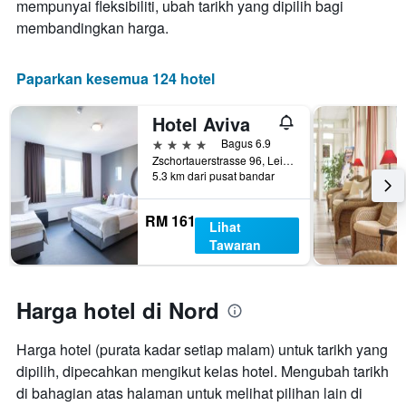
mempunyai fleksibiliti, ubah tarikh yang dipilih bagi
penginapan
ini
Carta
membandingkan harga.
yang
mempunyai
ditemui
1
dalam
paksi
Paparkan kesemua 124 hotel
3
Y
hari
yang
Hotel Aviva
lalu
memaparkan
harga
4 bintang
Bagus 6.9
purata
Zschortauerstrasse 96, Leipzig, Saxony, Jerman
5.3 km dari pusat bandar
bilik
RM 161
Lihat
Tawaran
Harga hotel di Nord
Harga hotel (purata kadar setiap malam) untuk tarikh yang
dipilih, dipecahkan mengikut kelas hotel. Mengubah tarikh
di bahagian atas halaman untuk melihat pilihan lain di