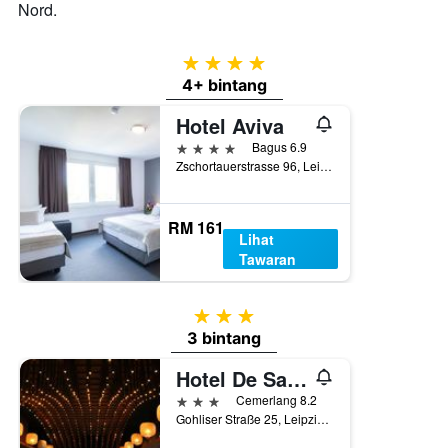
Nord.
4 bintang
4+ bintang
Hotel Aviva
4 bintang
Bagus 6.9
Zschortauerstrasse 96, Leipzig, Saxony, Jerman
RM 161
Lihat
Tawaran
3 bintang
3 bintang
Hotel De Saxe
3 bintang
Cemerlang 8.2
Gohliser Straße 25, Leipzig, Saxony, Jerman