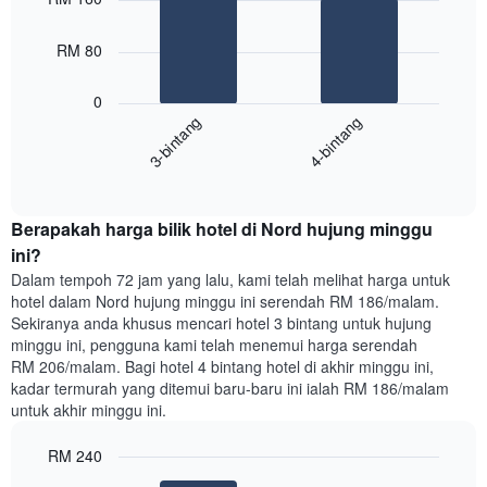
with
yang
2
memaparkan
bars.
RM 80
hari
dalam
Carta
seminggu.
0
berikut
Carta
3-bintang
4-bintang
memaparkan
mempunyai
harga
1
End
purata
paksi
of
satu
interactive
Y
bilik
chart
yang
Berapakah harga bilik hotel di Nord hujung minggu
malam
memaparkan
ini
ini?
purata
yang
Dalam tempoh 72 jam yang lalu, kami telah melihat harga untuk
harga
ditemui
hotel dalam Nord hujung minggu ini serendah RM 186/malam.
bilik
dalam
Sekiranya anda khusus mencari hotel 3 bintang untuk hujung
3
minggu ini, pengguna kami telah menemui harga serendah
hari
RM 206/malam. Bagi hotel 4 bintang hotel di akhir minggu ini,
lalu
kadar termurah yang ditemui baru-baru ini ialah RM 186/malam
yang
untuk akhir minggu ini.
diagregatkan
mengikut
RM 240
penarafan
bintang
Bar
Chart