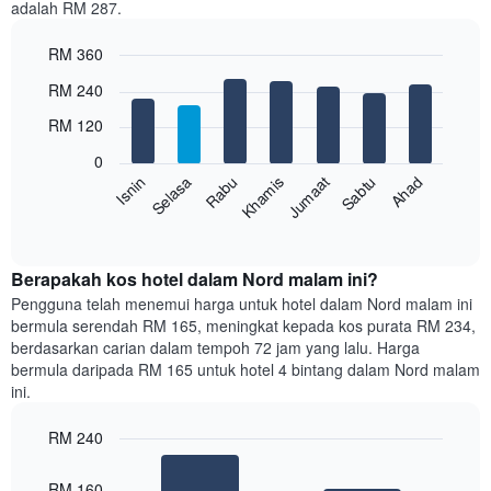
adalah RM 287.
1
paksi
RM 360
X
yang
Bar
Chart
RM 240
memaparkan
graphic.
chart
with
bulan.
RM 120
7
Carta
bars.
mempunyai
0
1
Rabu
Khamis
Jumaat
Sabtu
Ahad
Isnin
Selasa
Carta
paksi
berikut
End
Y
of
memaparkan
yang
interactive
harga
chart
memaparkan
purata
Berapakah kos hotel dalam Nord malam ini?
harga
bilik
Pengguna telah menemui harga untuk hotel dalam Nord malam ini
purata
setiap
bilik
bermula serendah RM 165, meningkat kepada kos purata RM 234,
hari
berdasarkan carian dalam tempoh 72 jam yang lalu. Harga
dalam
bermula daripada RM 165 untuk hotel 4 bintang dalam Nord malam
seminggu
ini.
Carta
mempunyai
RM 240
1
paksi
Bar
Chart
graphic.
chart
X
RM 160