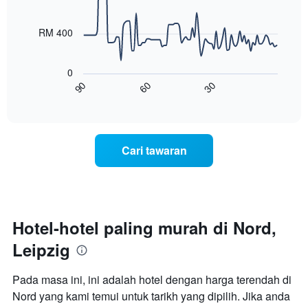
90
bintang
ditemui
data
Carta
points.
dalam
RM 400
mempunyai
3
1
Carta
hari
paksi
berikut
lalu
0
X
menunjukkan
60
30
90
yang
bagaimana
End
memaparkan
of
harga
interactive
kategori
bilik
chart
hotel
berubah
mengikut
menjelang
Cari tawaran
bintang.
tarikh
Carta
menginap
mempunyai
Carta
1
mempunyai
paksi
1
Y
paksi
Hotel-hotel paling murah di Nord,
yang
X
memaparkan
Leipzig
yang
harga
memaparkan
purata
bilangan
Pada masa ini, ini adalah hotel dengan harga terendah di
bilik
hari
hujung
Nord yang kami temui untuk tarikh yang dipilih. Jika anda
sebelum
minggu