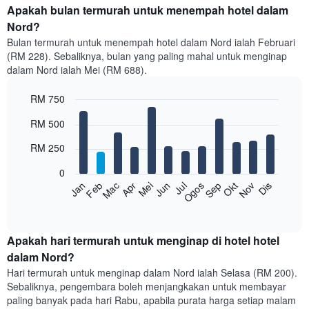
Apakah bulan termurah untuk menempah hotel dalam
Nord?
Bulan termurah untuk menempah hotel dalam Nord ialah Februari
(RM 228). Sebaliknya, bulan yang paling mahal untuk menginap
dalam Nord ialah Mei (RM 688).
RM 750
Bar
Chart
RM 500
graphic.
chart
with
RM 250
12
bars.
0
Feb
Mei
Ogos
Nov
Mac
Jun
Sep
Dis
Jan
Apr
Jul
Okt
Carta
berikut
End
of
memaparkan
interactive
harga
chart
purata
Apakah hari termurah untuk menginap di hotel hotel
bilik
dalam Nord?
setiap
Hari termurah untuk menginap dalam Nord ialah Selasa (RM 200).
bulan
Sebaliknya, pengembara boleh menjangkakan untuk membayar
Carta
paling banyak pada hari Rabu, apabila purata harga setiap malam
mempunyai