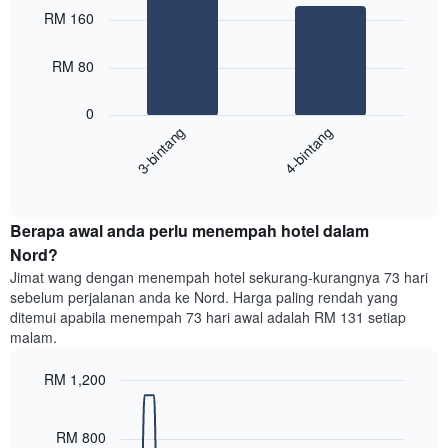
Carta
graphic.
chart
RM 160
with
mempunyai
2
1
bars.
RM 80
paksi
X
Carta
yang
0
berikut
menunjukkan
3-bintang
4-bintang
memaparkan
kategori
purata
hotel
End
harga
mengikut
of
bilik
interactive
bintang.
hujung
chart
Carta
Berapa awal anda perlu menempah hotel dalam
minggu
mempunyai
ini
Nord?
1
yang
paksi
Jimat wang dengan menempah hotel sekurang-kurangnya 73 hari
ditemui
Y
sebelum perjalanan anda ke Nord. Harga paling rendah yang
dalam
yang
ditemui apabila menempah 73 hari awal adalah RM 131 setiap
3
memaparkan
malam.
hari
harga
lalu
purata
RM 1,200
yang
bilik
diagregatkan
Line
Chart
malam
graphic.
chart
mengikut
ini
with
RM 800
penarafan
yang