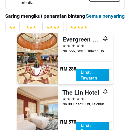
terbaik.
Semua penyaring
Saring mengikut penarafan bintang
Evergreen Laurel Hotel - Taichung
5 bintang
No. 666, Sec. 2 Taiwan Boulevard, Taichung City, Taiwan
RM 286
Lihat
Tawaran
The Lin Hotel
5 bintang
No 99 Chaofu Rd, Taichung City, Taiwan
RM 576
Lihat