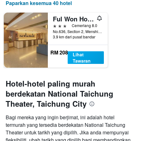
Paparkan kesemua 40 hotel
Ful Won Hotel
3 bintang
Cemerlang 8.0
No.636, Section 2, Wenshin Road, Taichung City, Taiwan
3.9 km dari pusat bandar
RM 208
Lihat
Tawaran
Hotel-hotel paling murah
berdekatan National Taichung
Theater, Taichung City
Bagi mereka yang ingin berjimat, ini adalah hotel
termurah yang tersedia berdekatan National Taichung
Theater untuk tarikh yang dipilih. Jika anda mempunyai
fleksibiliti, ubah tarikh yang dipilih bagi membandingkan