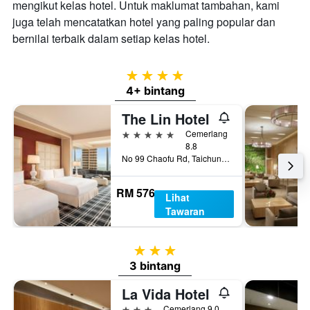
mengikut kelas hotel. Untuk maklumat tambahan, kami
juga telah mencatatkan hotel yang paling popular dan
bernilai terbaik dalam setiap kelas hotel.
4 bintang
4+ bintang
The Lin Hotel
5 bintang
Cemerlang
8.8
No 99 Chaofu Rd, Taichung City, Taiwan
RM 576
Lihat
Tawaran
3 bintang
3 bintang
La Vida Hotel
3 bintang
Cemerlang 9.0