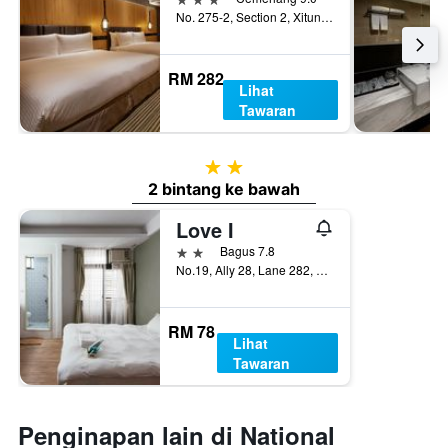
No. 275-2, Section 2, Xitun Road, Taichung City, Taiwan
RM 282
Lihat
Tawaran
2 bintang
2 bintang ke bawah
Love I
2 bintang
Bagus 7.8
No.19, Ally 28, Lane 282, Section 2, Xitun Road, Taichung City, Taiwan
RM 78
Lihat
Tawaran
Penginapan lain di National