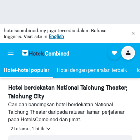
hotelscombined.my
juga tersedia dalam Bahasa
Inggeris. Visit site in
English
Hotel-hotel popular
Hotel dengan penarafan terbaik
Ho
Hotel berdekatan National Taichung Theater,
Taichung City
Cari dan bandingkan hotel berdekatan National
Taichung Theater daripada ratusan laman perjalanan
pada HotelsCombined dan jimat.
2 tetamu, 1 bilik