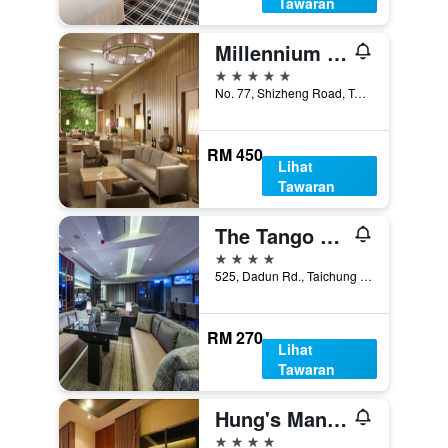
Tawaran
Millennium Hotel Taichung
5 bintang
No. 77, Shizheng Road, Taichung City, Taiwan
RM 450
Lihat
Tawaran
The Tango TaiChung
4 bintang
525, Dadun Rd., Taichung City, Taiwan
RM 270
Lihat
Tawaran
Hung's Mansion
4 bintang