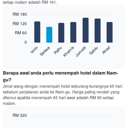
setiap malam adalah RM 161.
1
paksi
RM 180
X
yang
Bar
Chart
RM 120
memaparkan
graphic.
chart
with
bulan.
RM 60
7
Carta
bars.
mempunyai
0
1
Rabu
Khamis
Jumaat
Sabtu
Ahad
Isnin
Selasa
Carta
paksi
berikut
End
Y
of
memaparkan
yang
interactive
harga
chart
memaparkan
purata
Berapa awal anda perlu menempah hotel dalam Nam-
harga
bilik
gu?
purata
setiap
bilik
Jimat wang dengan menempah hotel sekurang-kurangnya 65 hari
hari
sebelum perjalanan anda ke Nam-gu. Harga paling rendah yang
dalam
ditemui apabila menempah 65 hari awal adalah RM 90 setiap
seminggu
malam.
Carta
mempunyai
RM 320
1
paksi
Line
Chart
X
graphic.
chart