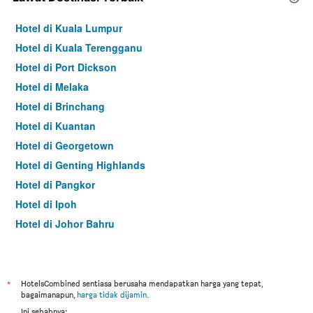
Hotel di Kuala Lumpur
Hotel di Kuala Terengganu
Hotel di Port Dickson
Hotel di Melaka
Hotel di Brinchang
Hotel di Kuantan
Hotel di Georgetown
Hotel di Genting Highlands
Hotel di Pangkor
Hotel di Ipoh
Hotel di Johor Bahru
Hotel di Hat Yai
Hotel di Kota Kinabalu
Hotel di Kuching
*
HotelsCombined sentiasa berusaha mendapatkan harga yang tepat,
bagaimanapun,
harga tidak dijamin
.
Hotel di Tokyo
Ini sebabnya: