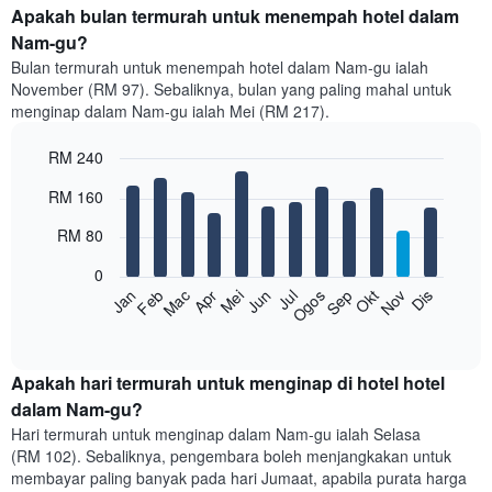
Apakah bulan termurah untuk menempah hotel dalam
Nam-gu?
Bulan termurah untuk menempah hotel dalam Nam-gu ialah
November (RM 97). Sebaliknya, bulan yang paling mahal untuk
menginap dalam Nam-gu ialah Mei (RM 217).
RM 240
Bar
Chart
RM 160
graphic.
chart
with
RM 80
12
bars.
0
Feb
Mei
Ogos
Nov
Mac
Jun
Sep
Dis
Jan
Apr
Jul
Okt
Carta
berikut
End
of
memaparkan
interactive
harga
chart
purata
Apakah hari termurah untuk menginap di hotel hotel
bilik
dalam Nam-gu?
setiap
Hari termurah untuk menginap dalam Nam-gu ialah Selasa
bulan
(RM 102). Sebaliknya, pengembara boleh menjangkakan untuk
Carta
membayar paling banyak pada hari Jumaat, apabila purata harga
mempunyai