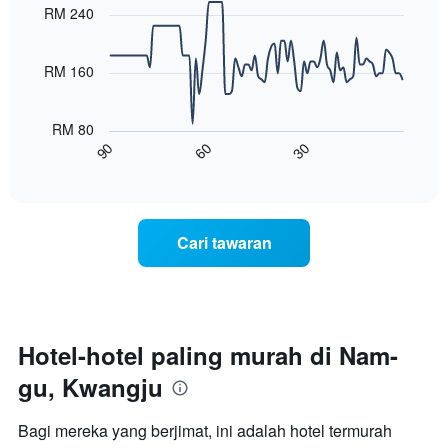
with
yang
RM 240
90
memaparkan
data
hari
points.
dalam
RM 160
seminggu.
Carta
Carta
berikut
mempunyai
RM 80
menunjukkan
1
90
60
30
bagaimana
End
paksi
of
harga
interactive
Y
bilik
chart
yang
berubah
memaparkan
menjelang
purata
Cari tawaran
tarikh
harga
menginap
bilik
Carta
mempunyai
1
paksi
Hotel-hotel paling murah di Nam-
X
gu, Kwangju
yang
memaparkan
bilangan
Bagi mereka yang berjimat, ini adalah hotel termurah
hari