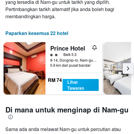
yang tersedia di Nam-gu untuk tarikh yang dipilih.
sebelum
Pertimbangkan tarikh alternatif jika anda boleh bagi
penginapan
Carta
membandingkan harga.
mempunyai
1
paksi
Paparkan kesemua 22 hotel
Y
yang
Prince Hotel
memaparkan
harga
penarafan kelas 2
Baik 5.3
purata
9-14, Dongnip-ro, Nam-gu, Kwangju, Korea Selatan
5.9 km dari pusat bandar
bilik
RM 74
Lihat
Tawaran
Di mana untuk menginap di Nam-gu
Sama ada anda melawat Nam-gu untuk percutian atau