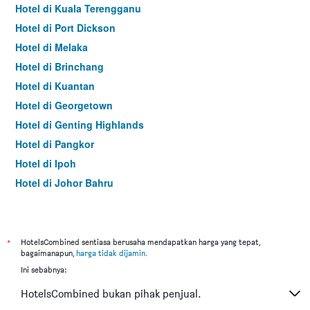
Hotel di Kuala Terengganu
Hotel di Port Dickson
Hotel di Melaka
Hotel di Brinchang
Hotel di Kuantan
Hotel di Georgetown
Hotel di Genting Highlands
Hotel di Pangkor
Hotel di Ipoh
Hotel di Johor Bahru
Hotel di Hat Yai
Hotel di Kota Kinabalu
Hotel di Kuching
*
HotelsCombined sentiasa berusaha mendapatkan harga yang tepat,
bagaimanapun,
harga tidak dijamin
.
Hotel di Tokyo
Ini sebabnya:
Hotel di Batu Feringgi
HotelsCombined bukan pihak penjual.
Hotel di Bangkok